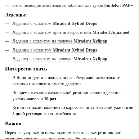
Отбеливающие жевательные таблетки для зубов
SmileKit PAP+
Леденцы:
Леденцы с ксилитом
Miradent Xylitol Drops
Леденцы с ксилитом против ксеростомии
Miradent Aquamed
Леденец с ксилитом на палочке
Miradent Xylipop
Леденцы с ксилитом
Miradent Xylitol Drops
Леденец с ксилитом на палочке
Miradent Xylipop
Интересно знать
В Японии детям в школах после обеда дают жевательные
резинки с ксилитом вместо десертов.
Во время жевания жевательной резинки слюноотделение
увеличивается в
10 раз
.
Ксилит снижает количество кариесогенных бактерий уже после
5 дней
регулярного употребления.
Важно
Перед регулярным использованием жевательных резинок или
леденцов для ухода за полостью рта обязательно