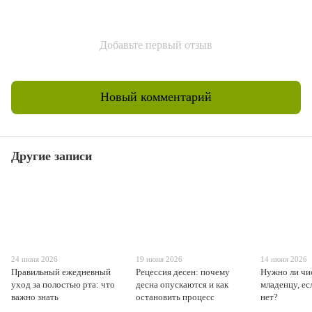
Добавьте первый отзыв
Новый комментарий
Другие записи
24 июня 2026
19 июня 2026
14 июня 2026
Правильный ежедневный
Рецессия десен: почему
Нужно ли чи
уход за полостью рта: что
десна опускаются и как
младенцу, ес
важно знать
остановить процесс
нет?