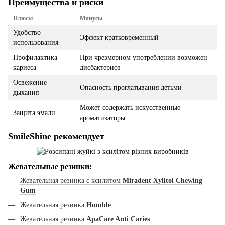
Преимущества и риски
Плюсы
Минусы
Удобство
Эффект кратковременный
использования
Профилактика
При чрезмерном употреблении возможен
кариеса
дисбактериоз
Освежение
Опасность проглатывания детьми
дыхания
Может содержать искусственные
Защита эмали
ароматизаторы
SmileShine рекомендует
Жевательные резинки:
Жевательная резинка с ксилитом
Miradent Xylitol Chewing
Gum
Жевательная резинка
Humble
Жевательная резинка
ApaCare Anti Caries