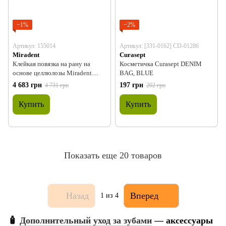
−1%
−2%
Артикул: 155014
Артикул: [331-0162] CD-01286
Miradent
Curasept
Клейкая повязка на рану на
Косметичка Curasept DENIM
основе целлюлозы Miradent
BAG, BLUE
Reso-Pac (50х2г)
4 683 грн
197 грн
4 731 грн
202 грн
Купить
Купить
Показать еще 20 товаров
Назад
Вперед
1
из 4
🧴
Дополнительный уход за зубами
— аксессуары