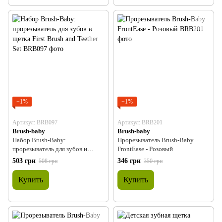
−1%
−1%
Артикул: BRB097
Артикул: BRB201
Brush-baby
Brush-baby
Набор Brush-Baby:
Прорезыватель Brush-Baby
прорезыватель для зубов и
FrontEase - Розовый
щетка First Brush and Teether Set
503 грн
346 грн
508 грн
350 грн
Купить
Купить