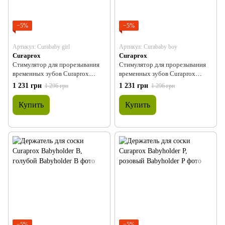
−5%
−5%
Артикул: Curababy girl
Артикул: Curababy boy
Curaprox
Curaprox
Стимулятор для прорезывания
Стимулятор для прорезывания
временных зубов Curaprox
временных зубов Curaprox
Curababy girl, розовый
Curababy boy, голубой
1 231 грн
1 231 грн
1 296 грн
1 296 грн
Купить
Купить
−5%
−5%