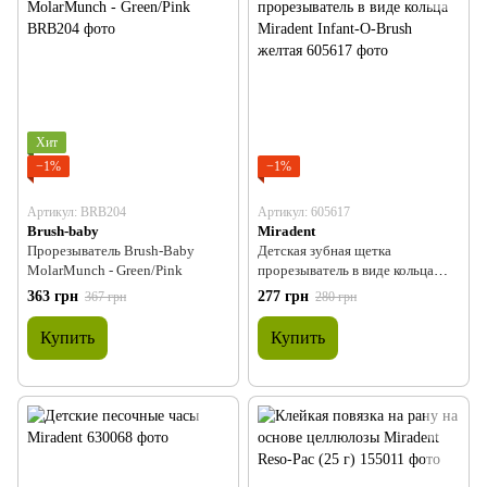
Хит
−1%
−1%
Артикул: BRB204
Артикул: 605617
Brush-baby
Miradent
Прорезыватель Brush-Baby
Детская зубная щетка
MolarMunch - Green/Pink
прорезыватель в виде кольца
Miradent Infant-O-Brush желтая
363 грн
277 грн
367 грн
280 грн
Купить
Купить