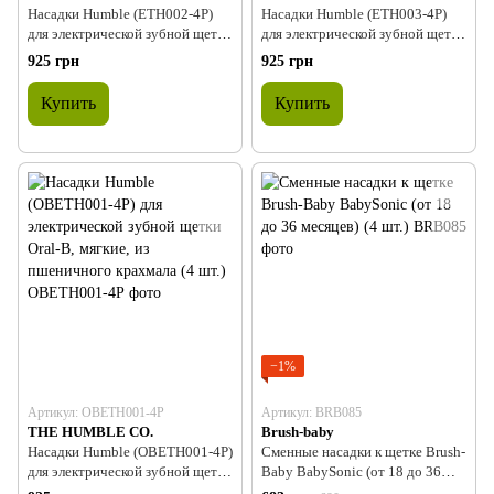
Насадки Humble (ЕТН002-4Р)
Насадки Humble (ЕТН003-4Р)
для электрической зубной щетки
для электрической зубной щетки
Philips Sonicare, мягкие, бело-
Philips Sonicare, мягкие, черные,
925 грн
925 грн
голубые, бамбуковые с
бамбуковые (4 шт.)
индикатором стирания (4 шт.)
Купить
Купить
−1%
Артикул: ОВЕТН001-4Р
Артикул: BRB085
THE HUMBLE CO.
Brush-baby
Насадки Humble (ОВЕТН001-4Р)
Сменные насадки к щетке Brush-
для электрической зубной щетки
Baby BabySonic (от 18 до 36
Oral-B, мягкие, из пшеничного
месяцев) (4 шт.)