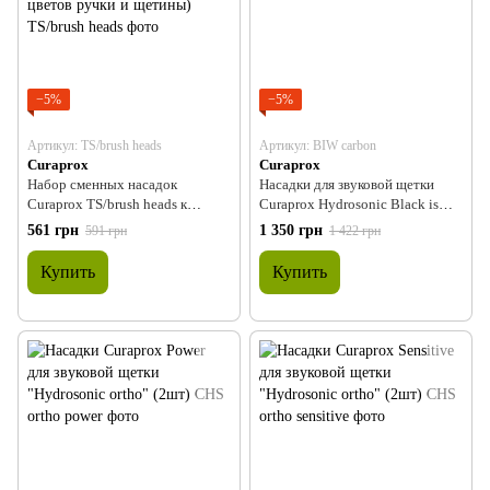
−5%
−5%
Артикул: TS/brush heads
Артикул: BIW carbon
Curaprox
Curaprox
Набор сменных насадок
Насадки для звуковой щетки
Curaprox TS/brush heads к
Curaprox Hydrosonic Black is
дорожному набору CS 5460
white, BIW, carbon (2шт)
561 грн
1 350 грн
591 грн
1 422 грн
travel refill (6 вариаций цветов
ручки и щетины)
Купить
Купить