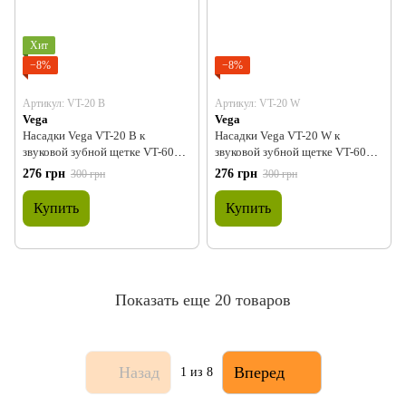
Хит
−8%
−8%
Артикул: VT-20 B
Артикул: VT-20 W
Vega
Vega
Насадки Vega VT-20 B к
Насадки Vega VT-20 W к
звуковой зубной щетке VT-600 B
звуковой зубной щетке VT-600
(черные)
W (белые)
276 грн
276 грн
300 грн
300 грн
Купить
Купить
Показать еще 20 товаров
Назад
Вперед
1
из 8