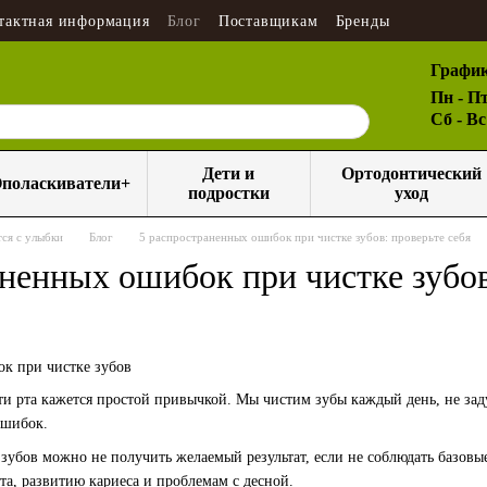
тактная информация
Блог
Поставщикам
Бренды
График
Пн - Пт
Сб - В
Дети и
Ортодонтический
поласкиватели+
подростки
уход
ся с улыбки
Блог
5 распространенных ошибок при чистке зубов: проверьте себя
ненных ошибок при чистке зубов
ти рта кажется простой привычкой. Мы чистим зубы каждый день, не зад
ошибок.
 зубов можно не получить желаемый результат, если не соблюдать базов
а, развитию кариеса и проблемам с десной.