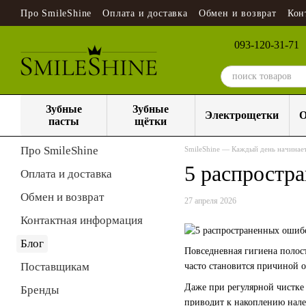
Перейти к основному контенту
Про SmileShine
Оплата и доставка
Обмен и возврат
Кон
093-120-31-71
Зубные
Зубные
Электрощетки
О
пасты
щётки
Про SmileShine
SmileShine — Каждый день начинает
5 распростра
Оплата и доставка
Обмен и возврат
27 апреля 2026
Контактная информация
Блог
Повседневная гигиена полос
Поставщикам
часто становится причиной 
Даже при регулярной чистке
Бренды
приводит к накоплению налет