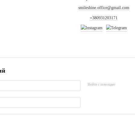
smileshine.office@gmail.com
+380931203171
ий
Войти с помощью