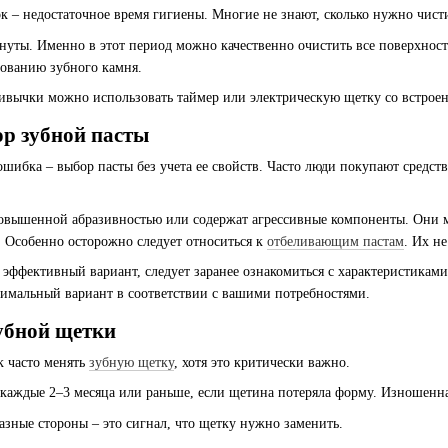
 – недостаточное время гигиены. Многие не знают, сколько нужно чисти
нуты. Именно в этот период можно качественно очистить все поверхнос
зованию зубного камня.
ивычки можно использовать таймер или электрическую щетку со встрое
ор зубной пасты
шибка – выбор пасты без учета ее свойств. Часто люди покупают средств
овышенной абразивностью или содержат агрессивные компоненты. Они м
. Особенно осторожно следует относиться к
отбеливающим пастам
. Их н
 эффективный вариант, следует заранее ознакомиться с характеристикам
тимальный вариант в соответствии с вашими потребностями.
зубной щетки
к часто менять
зубную щетку
, хотя это критически важно.
каждые 2–3 месяца или раньше, если щетина потеряла форму. Изношенная
азные стороны – это сигнал, что щетку нужно заменить.