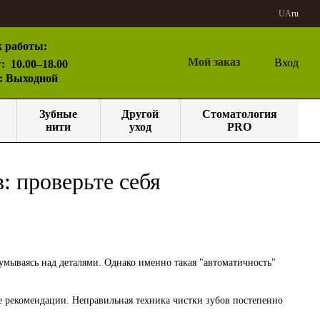
UA
ru
 работы:
Мой заказ
Вход
:
10.00–18.00
с: Выходной
Зубные
Другой
Стоматология
нити
уход
PRO
: проверьте себя
умываясь над деталями. Однако именно такая "автоматичность"
ые рекомендации. Неправильная техника чистки зубов постепенно