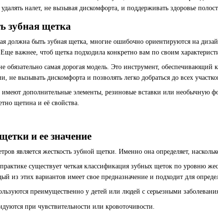
удалять налет, не вызывая дискомфорта, и поддерживать здоровье полос
ь зубная щетка
акая должна быть зубная щетка, многие ошибочно ориентируются на диза
Еще важнее, чтоб щетка подходила конкретно вам по своим характерист
не обязательно самая дорогая модель. Это инструмент, обеспечивающий к
и, не вызывать дискомфорта и позволять легко добраться до всех участко
имеют дополнительные элементы, резиновые вставки или необычную форм
тно щетина и её свойства.
щетки и ее значение
ров является жесткость зубной щетки. Именно она определяет, наскольк
практике существует четкая классификация зубных щеток по уровню жест
дый из этих вариантов имеет свое предназначение и подходит для опред
ользуются преимущественно у детей или людей с серьезными заболевани
ндуются при чувствительности или кровоточивости.