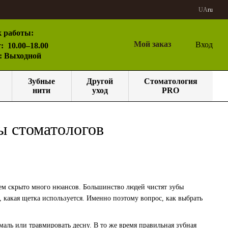
UA
ru
 работы:
Мой заказ
Вход
:
10.00–18.00
с: Выходной
Зубные
Другой
Стоматология
нити
уход
PRO
ы стоматологов
ем скрыто много нюансов. Большинство людей чистят зубы
о, какая щетка используется. Именно поэтому вопрос, как выбрать
аль или травмировать десну. В то же время правильная зубная