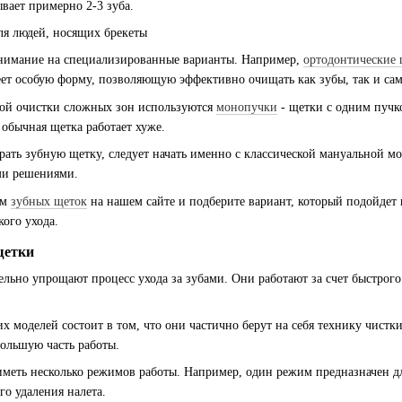
вает примерно 2-3 зуба.
внимание на специализированные варианты. Например,
ортодонтические
ет особую форму, позволяющую эффективно очищать как зубы, так и сам
ной очистки сложных зон используются
монопучки
- щетки с одним пучко
 обычная щетка работает хуже.
рать зубную щетку, следует начать именно с классической мануальной м
ми решениями.
ом
зубных щеток
на нашем сайте и подберите вариант, который подойдет
ого ухода.
щетки
льно упрощают процесс ухода за зубами. Они работают за счет быстрого
 моделей состоит в том, что они частично берут на себя технику чистк
большую часть работы.
меть несколько режимов работы. Например, один режим предназначен дл
го удаления налета.