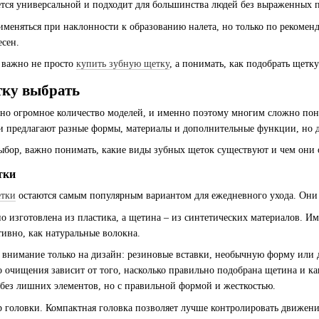
ется универсальной и подходит для большинства людей без выраженных 
меняться при наклонности к образованию налета, но только по рекоменд
есен.
 важно не просто
купить зубную щетку
, а понимать, как подобрать щетку
тку выбрать
но огромное количество моделей, и именно поэтому многим сложно понят
 предлагают разные формы, материалы и дополнительные функции, но да
ыбор, важно понимать, какие виды зубных щеток существуют и чем они 
тки
етки
остаются самым популярным вариантом для ежедневного ухода. Они 
о изготовлена ​​из пластика, а щетина – из синтетических материалов. И
тивно, как натуральные волокна.
нимание только на дизайн: резиновые вставки, необычную форму или до
во очищения зависит от того, насколько правильно подобрана щетина и к
 без лишних элементов, но с правильной формой и жесткостью.
р головки. Компактная головка позволяет лучше контролировать движени