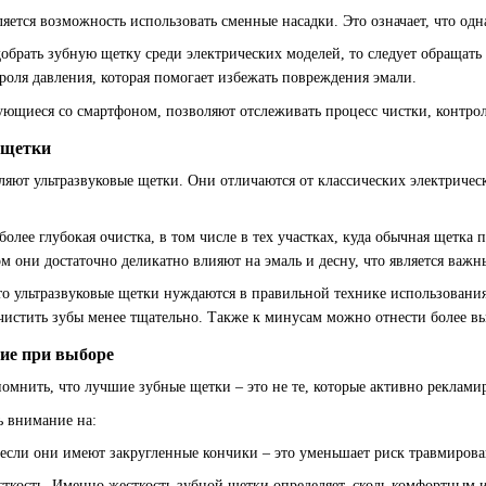
тся возможность использовать сменные насадки. Это означает, что одна
одобрать зубную щетку среди электрических моделей, то следует обраща
роля давления, которая помогает избежать повреждения эмали.
ющиеся со смартфоном, позволяют отслеживать процесс чистки, контрол
 щетки
яют ультразвуковые щетки. Они отличаются от классических электрически
более глубокая очистка, в том числе в тех участках, куда обычная щетк
м они достаточно деликатно влияют на эмаль и десну, что является важ
что ультразвуковые щетки нуждаются в правильной технике использовани
 чистить зубы менее тщательно. Также к минусам можно отнести более в
ие при выборе
омнить, что лучшие зубные щетки – это не те, которые активно рекламир
ь внимание на:
если они имеют закругленные кончики – это уменьшает риск травмирова
ткость. Именно жесткость зубной щетки определяет, сколь комфортным и