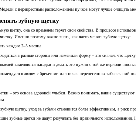
Модели с перекрестным расположением пучков могут лучше очищать м
менять зубную щетку
ную щетку, она со временем теряет свои свойства. В процессе использо
чистку. Именно поэтому важно знать, как часто менять зубную щетку:
ать каждые 2–3 месяца.
ходиться в разные стороны или изменили форму – это сигнал, что щетк
моделей заменяются насадки и делать это нужно с той же периодичностью
комендуется людям с брекетами или после перенесенных заболеваний пол
тки – это основа здоровой улыбки. Важно понимать, какие существуют в
ам.
ь зубную щетку, уход за зубами становится более эффективным, а риск пр
чшие зубные щетки не дадут результата без правильного использования.