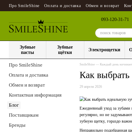
Перейти к основному контенту
Про SmileShine
Оплата и доставка
Обмен и возврат
Кон
093-120-31-71
Зубные
Зубные
Электрощетки
О
пасты
щётки
Про SmileShine
SmileShine — Каждый день начинает
Как выбрать
Оплата и доставка
Обмен и возврат
29 апреля 2026
Контактная информация
Блог
Ежедневный уход за зубами 
Поставщикам
регулярно, но не задумывают
зубную щетку, гораздо важне
Бренды
Неправильно подобранная щет