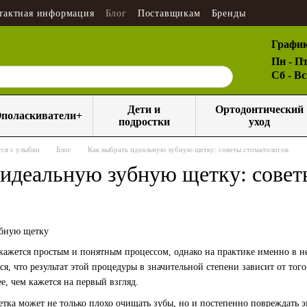
тактная информация
Блог
Поставщикам
Бренды
График
Пн - Пт
Сб - В
Дети и
Ортодонтический
поласкиватели+
подростки
уход
ся с улыбки
Блог
Как выбрать идеальную зубную щетку: советы стоматологов
 идеальную зубную щетку: совет
кажется простым и понятным процессом, однако на практике именно в н
ся, что результат этой процедуры в значительной степени зависит от тог
е, чем кажется на первый взгляд.
ка может не только плохо очищать зубы, но и постепенно повреждать эм