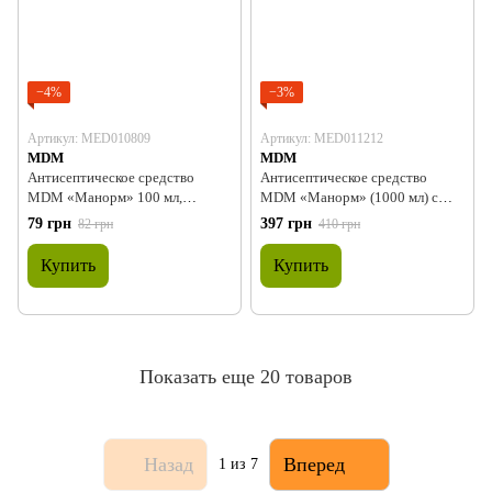
−4%
−3%
Артикул: MED010809
Артикул: MED011212
MDM
MDM
Антисептическое средство
Антисептическое средство
MDM «Манорм» 100 мл,
MDM «Манорм» (1000 мл) с
блистер
насадкой
79 грн
397 грн
82 грн
410 грн
Купить
Купить
Показать еще 20 товаров
Назад
Вперед
1
из 7