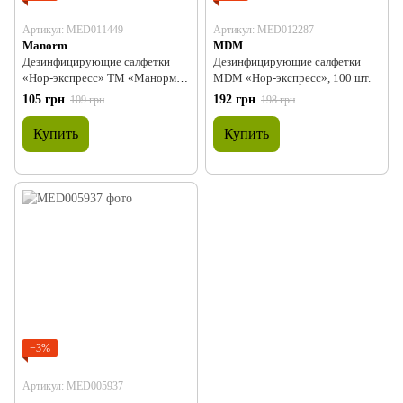
Артикул: MED011449
Артикул: MED012287
Manorm
MDM
Дезинфицирующие салфетки
Дезинфицирующие салфетки
«Нор-экспресс» ТМ «Манорм»,
MDM «Нор-экспресс», 100 шт.
60 шт.
105 грн
192 грн
109 грн
198 грн
Купить
Купить
−3%
Артикул: MED005937