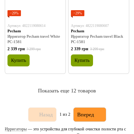
−29%
−29%
Артикул: 4822119080614
Артикул: 4822119080607
Pecham
Pecham
Ирригатор Pecham travel White
Ирригатор Pecham travel Black
PC-1581
PC-1581
2 339 грн
2 339 грн
3 299 грн
3 299 грн
Купить
Купить
Показать еще 12 товаров
Назад
Вперед
1
из 2
Ирригаторы
— это устройства для глубокой очистки полости рта с