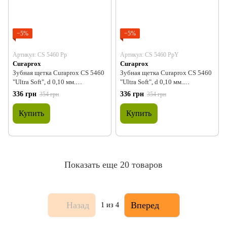
−5%
−5%
Артикул: CS 5460 Pp
Артикул: CS 5460 PpY
Curaprox
Curaprox
Зубная щетка Curaprox CS 5460
Зубная щетка Curaprox CS 5460
"Ultra Soft", d 0,10 мм.
"Ultra Soft", d 0,10 мм.
Пурпурный с пурпурным (Pp)
Пурпурный с желтым (PpY)
336 грн
336 грн
354 грн
354 грн
Купить
Купить
Показать еще 20 товаров
Назад
Вперед
1
из 4