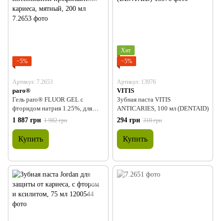
Хит
−5%
−5%
Артикул: 7.2653
Артикул: 13976
paro®
VITIS
Гель paro® FLUOR GEL с
Зубная паста VITIS
фторидом натрия 1.25%, для
ANTICARIES, 100 мл (DENTAID)
интенсивной профилактики
1 887 грн
294 грн
1 982 грн
310 грн
кариеса, мятный, 200 мл
Купить
Купить