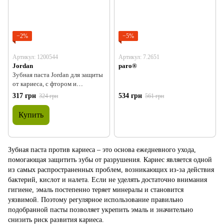
−2%
−5%
Артикул: 1200544
Артикул: 7.2651
Jordan
paro®
Зубная паста Jordan для защиты
от кариеса, с фтором и
ксилитом, 75 мл
317 грн
534 грн
324 грн
561 грн
Купить
Зубная паста против кариеса – это основа ежедневного ухода,
помогающая защитить зубы от разрушения. Кариес является одной
из самых распространенных проблем, возникающих из-за действия
бактерий, кислот и налета. Если не уделять достаточно внимания
гигиене, эмаль постепенно теряет минералы и становится
уязвимой. Поэтому регулярное использование правильно
подобранной пасты позволяет укрепить эмаль и значительно
снизить риск развития кариеса.