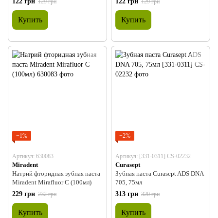
122 грн
122 грн
129 грн
129 грн
RDA - 60
Купить
Купить
−1%
−2%
Артикул: 630083
Артикул: [331-0311] CS-02232
Miradent
Curasept
Натрий фторидная зубная паста
Зубная паста Curasept ADS DNA
Miradent Mirafluor С (100мл)
705, 75мл
229 грн
313 грн
232 грн
320 грн
Купить
Купить