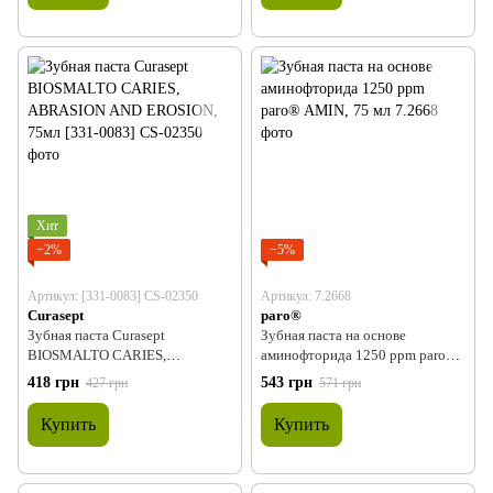
Хит
−2%
−5%
Артикул: [331-0083] CS-02350
Артикул: 7.2668
Curasept
paro®
Зубная паста Curasept
Зубная паста на основе
BIOSMALTO CARIES,
аминофторида 1250 ppm paro®
ABRASION AND EROSION, 75мл
AMIN, 75 мл
418 грн
543 грн
427 грн
571 грн
Купить
Купить