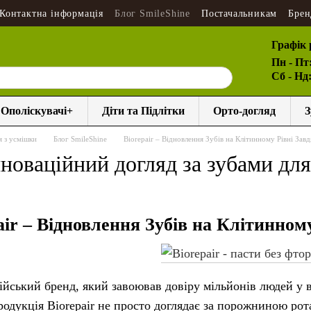
Контактна інформація
Блог SmileShine
Постачальникам
Брен
Графік 
Пн - Пт
Сб - Нд
Ополіскувачі+
Діти та Підлітки
Орто-догляд
З
я з усмішки
Блог SmileShine
Biorepair – Відновлення Зубів на Клітинному Рівні Зав
інноваційний догляд за зубами для
air – Відновлення Зубів на Клітинном
ійський бренд, який завоював довіру мільйонів людей у в
родукція Biorepair не просто доглядає за порожниною рот