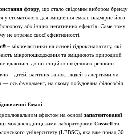
ористання фтору
, що стало свідомим вибором бренду
я у стоматології для зміцнення емалі, надмірне його
 флюорозу або інших негативних ефектів. Саме тому
му не втрачає своєї ефективності.
ir®
– мікрочастинки на основі гідроксиапатиту, які
сувають мікропошкодження та зміцнюють природний
, не вдаючись до потенційно шкідливих речовин.
ів – дітей, вагітних жінок, людей з алергіями чи
’я — ось фундамент, на якому побудована філософія
ідновленні Емалі
відновлювальним ефектом на основі
запатентованої
праці між дослідницькими лабораторіями
Coswell
та
 Болонського університету (LEBSC), яка вже понад 30