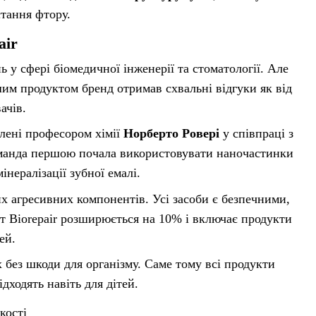
стання фтору.
air
ь у сфері біомедичної інженерії та стоматології. Але
им продуктом бренд отримав схвальні відгуки як від
ачів.
блені професором хімії
Норберто Ровері
у співпраці з
оманда першою почала використовувати наночастинки
мінералізації зубної емалі.
х агресивних компонентів. Усі засоби є безпечними,
т Biorepair розширюється на 10% і включає продукти
ей.
без шкоди для організму. Саме тому всі продукти
дходять навіть для дітей.
кості