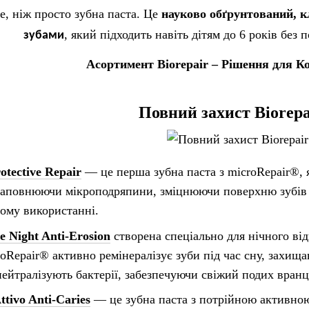
, ніж просто зубна паста. Це
науково обґрунтований, к
, який підходить навіть дітям до 6 років без 
зубами
Асортимент Biorepair – Рішення для К
Повний захист
Biorep
otective Repair
— це перша зубна паста з microRepair®, 
заповнюючи мікроподряпини, зміцнюючи поверхню зубів і
ому використанні.
e Night Anti-Erosion
створена спеціально для нічного ві
Repair® активно ремінералізує зуби під час сну, захищаючи
нейтралізують бактерії, забезпечуючи свіжий подих вранц
ttivo Anti-Caries
— це зубна паста з потрійною активною