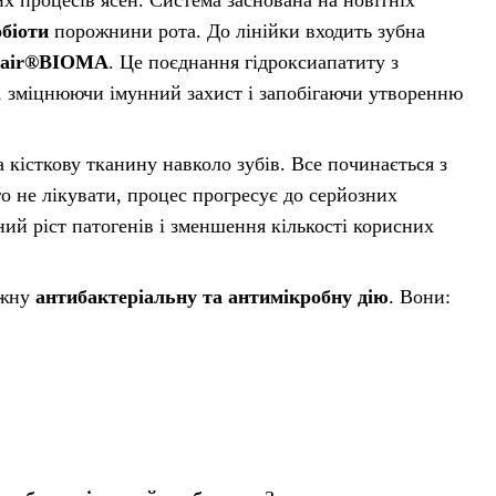
обіоти
порожнини рота. До лінійки входить зубна
pair®BIOMA
. Це поєднання гідроксиапатиту з
, зміцнюючи імунний захист і запобігаючи утворенню
 кісткову тканину навколо зубів. Все починається з
 не лікувати, процес прогресує до серйозних
ний ріст патогенів і зменшення кількості корисних
ужну
антибактеріальну та антимікробну дію
. Вони: