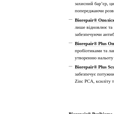
захисний бар’єр, ци
попереджаючи розви
Biorepair®
Ополіс
лише відновлює та 
забезпечуючи антиб
Biorepair® Plus О
пробіотиками та ла
утворенню нальоту 
Biorepair® Plus Sc
забезпечує потужний
Zinc PCA, ксиліту 
Biorepair® Peribioma