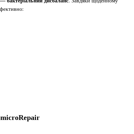
 — бактеріальний дисбаланс
. Завдяки щоденному
ефективно:
®
microRepair