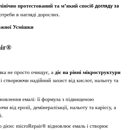
лінічно протестований та м’який спосіб
догляду за
потреби в нагляді дорослих.
ожної Усмішки
air®
яка не просто очищує, а
діє на рівні мікроструктури
 створюючи надійний захист від кислот, нальоту та
дновлення емалі: її формула з підвищеною
 від ерозії, демінералізації, нальоту та карієсу, а
і.
 дією: microRepair® відновлює емаль і створює