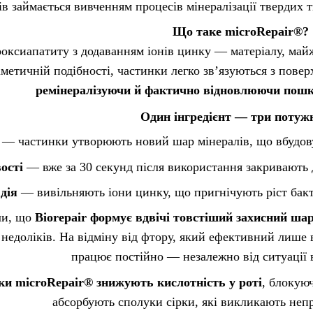
ів займається вивченням процесів мінералізації твердих 
Що таке microRepair®?
оксиапатиту з додаванням іонів цинку — матеріалу, майж
іметичній подібності, частинки легко зв’язуються з пове
ремінералізуючи й фактично відновлюючи пошк
Один інгредієнт — три потужні
— частинки утворюють новий шар мінералів, що вбудову
ості
— вже за 30 секунд після використання закривають 
дія
— вивільняють іони цинку, що пригнічують ріст бакте
ли, що
Biorepair формує вдвічі товстіший захисний шар
 недоліків. На відміну від фтору, який ефективний лише 
працює постійно — незалежно від ситуації 
ки microRepair® знижують кислотність у роті
, блокуюч
абсорбують сполуки сірки, які викликають непр