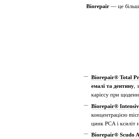
Biorepair
— це більше
Biorepair® Total Pr
емалі та дентину
, 
карієсу при щоденн
Biorepair® Intensiv
концентрацією micro
цинк PCA і ксиліт 
Biorepair® Scudo A