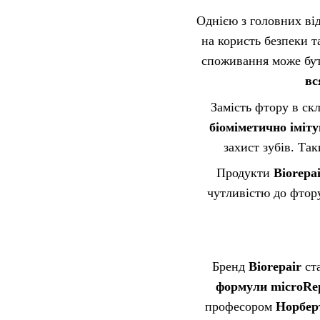
Однією з головних ві
на користь безпеки т
споживання може бут
вс
Замість фтору в ск
біоміметично іміт
захист зубів. Та
Продукти
Biorepa
чутливістю до фтору
Бренд
Biorepair
ста
формули microRe
професором
Норбер