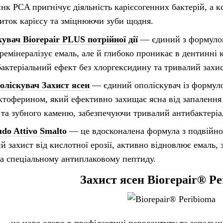
нк PCA пригнічує діяльність карієсогенних бактерій, а кс
ток карієсу та зміцнюючи зуби щодня.
кувач Biorepair PLUS
потрійної дії
— єдиний з формулою 
ремінералізує емаль, але й глибоко проникає в дентинні 
актеріальний ефект без хлоргексидину та тривалий захист
поліскувач Захист ясен
— єдиний ополіскувач із формуло
ктоферином, який ефективно захищає ясна від запалення т
та зубного каменю, забезпечуючи тривалий антибактеріа
udo Attivo Smalto
— це вдосконалена формула з подвійною
 захист від кислотної ерозії, активно відновлює емаль, з
та спеціальному антиплаковому пептиду.
Захист ясен
Biorepair® Pe
— це нове слово в профілактиці пародонтиту та запальни