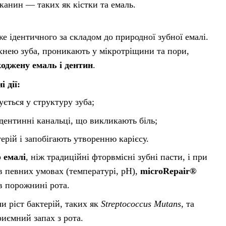
тканин — таких як кістки та емаль.
е ідентичного за складом до природної зубної емалі.
рхнею зуба, проникають у мікротріщини та пори,
оджену емаль і дентин
.
 дії:
ється у структуру зуба;
дентинні канальці, що викликають біль;
рій і запобігають утворенню карієсу.
 емалі
, ніж традиційні фторвмісні зубні пасти, і при
в певних умовах (температурі, pH),
microRepair®
в порожнині рота.
и ріст бактерій, таких як
Streptococcus Mutans
, та
иємний запах з рота.