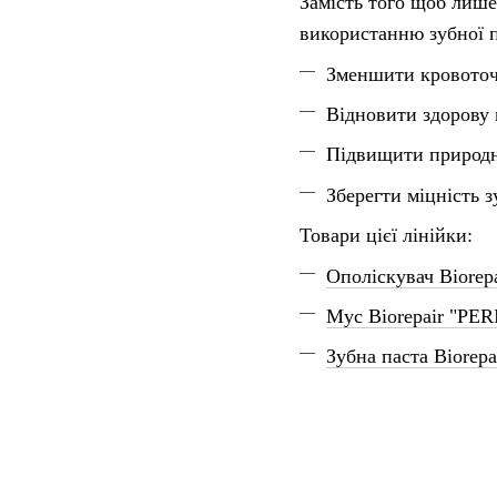
Замість того щоб лише
використанню зубної 
Зменшити кровоточи
Відновити здорову 
Підвищити природн
Зберегти міцність з
Товари цієї лінійки:
Ополіскувач Biorep
Мус Biorepair "PE
Зубна паста Biore