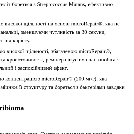
иліт бореться з Streptococcus Mutans, ефективно
високої щільності на основі microRepair®, яка не
канальці, зменшуючи чутливість за 30 секунд,
 від карієсу.
ю високої щільності, збагаченою microRepair®,
а кровоточивості, ремінералізує емаль і запобігає
льний і заспокійливий ефект.
 концентрацією microRepair® (200 мг/г), яка
міцнює її структуру та бореться з бактеріями завдяки
ribioma
х процесів ясен. Система заснована на новітніх