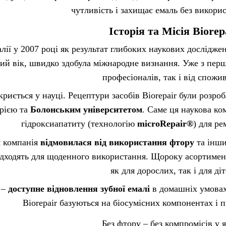
чутливість і захищає емаль без викори
Історія та Місія Biorep
лії у 2007 році як результат глибоких наукових досліджен
ий вік, швидко здобула міжнародне визнання. Уже з перш
професіоналів, так і від спожив
криється у науці. Рецептури засобів Biorepair були розро
рією та
Болонським університетом
. Саме ця наукова к
гідроксиапатиту (технологію
microRepair®
) для ре
я компанія
відмовилася від використання фтору
та інши
ідходять для щоденного використання. Щороку асортимен
як для дорослих, так і для діт
 –
доступне відновлення зубної емалі
в домашніх умовах 
Biorepair базуються на біосумісних компонентах і пі
Без фтору – без компромісів у я