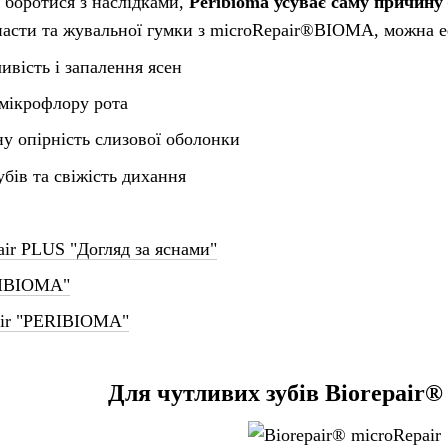
 боротися з наслідками,
Peribioma усуває саму причину
пасти та жувальної гумки з microRepair®BIOMA, можна 
вість і запалення ясен
мікрофлору рота
у опірність слизової оболонки
убів та свіжість дихання
air PLUS "Догляд за яснами"
RIBIOMA"
pair "PERIBIOMA"
Для чутливих зубів
Biorepair