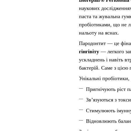
наукових дослідження
паста та жувальна гум
пробіотиками, що не 
нальоту на яснах.
Пародонтит — це фінал
гінгівіту
— легкого за
ускладнень і навіть в
бактерій. Саме з цією 
Унікальні пробіотики,
Пригнічують ріст п
Зв’язуються з токс
Стимулюють імунну
Відновлюють баланс