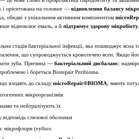
х і орієнтована на головне —
відновлення балансу мікр
ка, обидві з унікальним активним компонентом
microRe
лише відновлює емаль, а й
підтримує здорову мікробіоту
ьна стадія бактеріальної інфекції, яка пошкоджує ясна та
палення, що супроводжується кровотечею ясен. Якщо його
трати зуба. Причина —
бактеріальний дисбаланс
: надмір
проблемою і бореться Biorepair Peribioma.
 що входять до складу
microRepair®BIOMA
, мають пот
атогенних мікроорганізмів
инами та нейтралізують їх
 відповідь слизової оболонки
 мікрофлори (еубіоз.