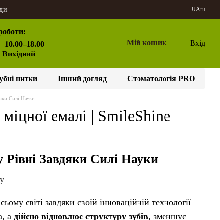
ди
UA
ru
роботи:
Мій кошик
Вхід
:
10.00–18.00
: Вихідний
убні нитки
Інший догляд
Стоматологія PRO
дяки Силі Науки
 міцної емалі | SmileShine
у Рівні Завдяки Силі Науки
сьому світі завдяки своїй інноваційній технології
а, а
дійсно відновлює структуру зубів
, зменшує