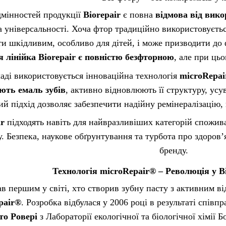
дмінностей продукції
Biorepair
є повна
відмова від вик
а універсальності. Хоча фтор традиційно використовуєтьс
и шкідливим, особливо для дітей, і може призводити до
я лінійка Biorepair є повністю безфторною
, але при цьо
ладі використовується інноваційна технологія
microRepa
ують емаль зубів
, активно відновлюють її структуру, у
кий підхід дозволяє забезпечити надійну ремінералізацію
ir
підходять навіть для найвразливіших категорій споживач
. Безпека, наукове обґрунтування та турбота про здоров
бренду.
Технологія microRepair® – Революція у В
в першим у світі, хто створив зубну пасту з активним 
pair®
. Розробка відбулася у 2006 році в результаті спів
то Ровері
з Лабораторії екологічної та біологічної хімії