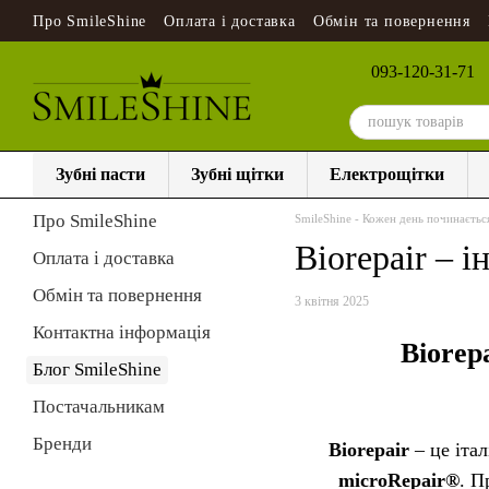
Перейти до основного контенту
Про SmileShine
Оплата і доставка
Обмін та повернення
093-120-31-71
Зубні пасти
Зубні щітки
Електрощітки
Про SmileShine
SmileShine - Кожен день починаєтьс
Biorepair – 
Оплата і доставка
Обмін та повернення
3 квітня 2025
Контактна інформація
Biorep
Блог SmileShine
Постачальникам
Бренди
Biorepair
– це італ
microRepair®
. П