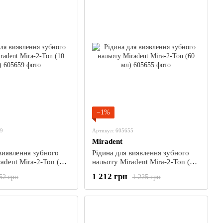
−1%
59
Артикул: 605655
Miradent
виявлення зубного
Рідина для виявлення зубного
adent Mira-2-Ton (10
нальоту Miradent Mira-2-Ton (60
мл)
1 212 грн
52 грн
1 225 грн