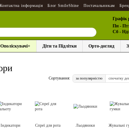
Контактна інформація
Блог SmileShine
Постачальникам
Брен
Графік 
Пн - Пт
Сб - Нд
Ополіскувачі+
Діти та Підлітки
Орто-догляд
З
тори
за популярністю
спочатку д
Сортування:
Індикатори
Спреї для рота
Льодяники
Жувальні г