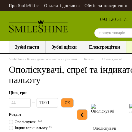
Перейти до основного контенту
Про SmileShine
Оплата і доставка
Обмін та повернення
093-120-31-71
Зубні пасти
Зубні щітки
Електрощітки
SmileShine - Кожен день починається з усмішки
Каталог
Ополіскувачі+
Ополіскувачі, спреї та індика
нальоту
Ціна, грн
Від Ціна, грн
До Ціна, грн
ОК
Розділ
Ополіскувачі
141
Індикатори нальоту
15
Ополіскувачі