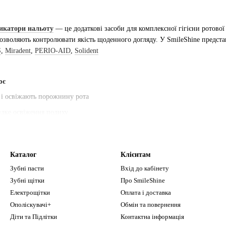
дикатори нальоту
— це додаткові засоби для комплексної гігієни ротово
зволяють контролювати якість щоденного догляду. У SmileShine предста
S
,
Miradent
,
PERIO-AID
,
Solident
ює
 і освіжають порожнину рота
идке освіження подиху
казують зони недостатнього очищення
истку зубів
Каталог
Клієнтам
з основними засобами
Зубні пасти
Вхід до кабінету
Зубні щітки
Про SmileShine
Електрощітки
Оплата і доставка
Ополіскувачі+
Обмін та повернення
Діти та Підлітки
Контактна інформація