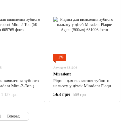
−1%
65
Артикул: 631096
Miradent
ля виявлення зубного
Рідина для виявлення зубного
adent Mira-2-Ton (50
нальоту у дітей Miradent Plaque
Agent (500мл)
563 грн
1 137 грн
569 грн
1
Вперед