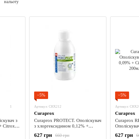
нальоту
−5%
−5%
1
Артикул: CHX212
Артикул: CHX2
Curaprox
Curaprox
скувач з
Curaprox PROTECT. Ополіскувач
Curaprox 
 Citrox®,
з хлоргексидином 0,12% +
Ополіскува
Citrox®, 200мл.
0,09% + Cit
627 грн
627 грн
660 грн
6
200мл.