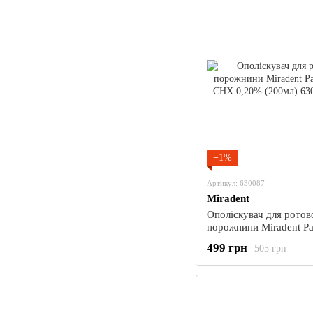
−1%
Артикул: 630087
Miradent
Ополіскувач для ротов
порожнини Miradent Pa
CHX 0,20% (200мл)
499 грн
505 грн