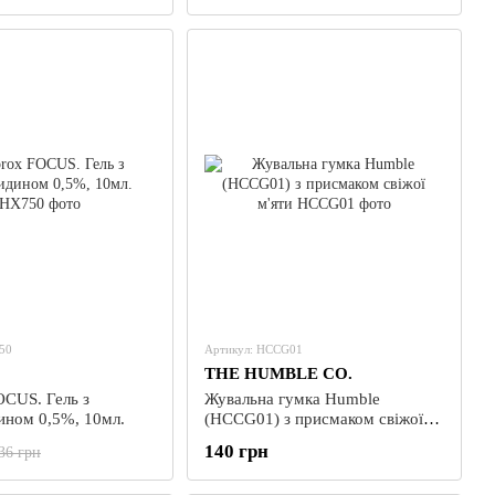
50
Артикул: HCCG01
THE HUMBLE CO.
OCUS. Гель з
Жувальна гумка Humble
ином 0,5%, 10мл.
(HCCG01) з присмаком свіжої
м'яти
140 грн
36 грн