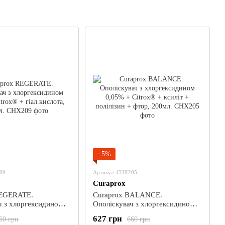
−5%
09
Артикул: CHX205
Curaprox
REGERATE.
Curaprox BALANCE.
ч з хлоргексидином
Ополіскувач з хлоргексидином
rox® + гіал.кислота,
0,05% + Citrox® + ксиліт +
627 грн
60 грн
660 грн
полілізин + фтор, 200мл.