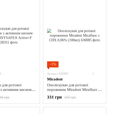
−1%
11
Артикул: 630085
1
Miradent
 для ротової
Ополіскувач для ротової
з активним киснем
порожнини Miradent Mirafluor з
OXYSAFE® Active+F
CHX 0,06% (100мл)
331 грн
84 грн
335 грн