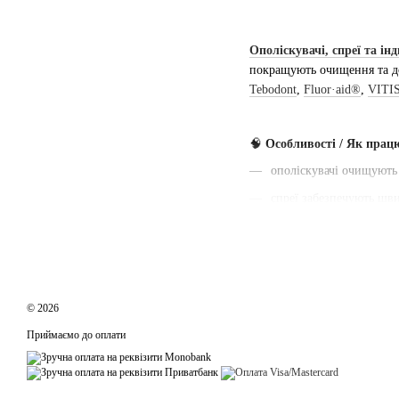
Ополіскувачі, спреї та ін
покращують очищення та до
Tebodont
,
Fluor·aid®
,
VITI
🧠
Особливості / Як прац
ополіскувачі очищують
спреї забезпечують шв
індикатори нальоту по
доповнюють щоденну ч
працюють у комплексі 
© 2026
🦷
Переваги
Приймаємо до оплати
комплексний догляд
контроль якості гігієни