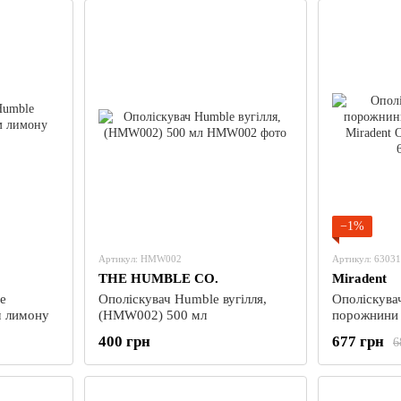
−1%
Артикул: HMW002
Артикул: 6303
THE HUMBLE CO.
Miradent
e
Ополіскувач Humble вугілля,
Ополіскувач
м лимону
(HMW002) 500 мл
порожнини 
Miradent 
400 грн
677 грн
6