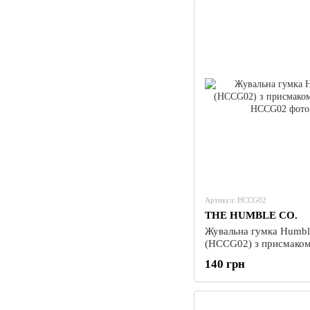
Артикул: HCCG02
THE HUMBLE CO.
Жувальна гумка Humbl
(HCCG02) з присмако
140 грн