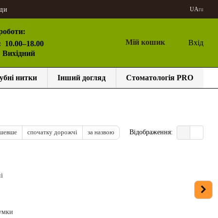
ди
UA
ru
роботи:
Мій кошик
Вхід
:
10.00–18.00
: Вихідний
убні нитки
Інший догляд
Стоматологія PRO
ешевше
спочатку дорожчі
за назвою
Відображення:
умки