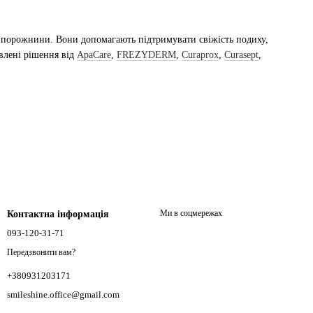
ї порожнини. Вони допомагають підтримувати свіжість подиху,
влені рішення від
ApaCare
,
FREZYDERM
,
Curaprox
,
Curasept
,
Ми в соцмережах
Контактна інформація
093-120-31-71
Передзвонити вам?
+380931203171
smileshine.office@gmail.com