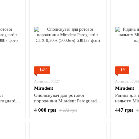
−14%
−1%
Артикул: 630127
Артикул: 6056
Miradent
Miradent
ої
Ополіскувач для ротової
Рідина для 
roguard з
порожнини Miradent Paroguard з
нальоту Mir
CHX 0,20% (5000мл)
мл)
4 000 грн
447 грн
4 673 грн
4