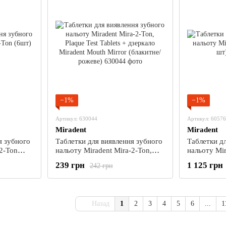
−1%
−1%
Артикул: 630044
Артикул: 6057
Miradent
Miradent
я зубного
Таблетки для виявлення зубного
Таблетки д
-2-Ton
нальоту Miradent Mira-2-Ton,
нальоту Mir
Plaque Test Tablets + дзеркало
шт)
239 грн
1 125 грн
242 грн
Miradent Mouth Mirror (блакитне/
рожеве)
Назад
1
2
3
4
5
6
...
1