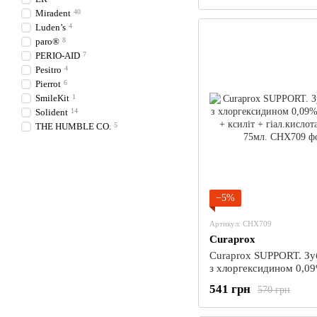
Miradent
40
Luden’s
4
paro®
8
PERIO-AID
7
Pesitro
4
Pierrot
6
SmileKit
1
Solident
14
THE HUMBLE CO.
5
−5%
Артикул: CHX709
Curaprox
Curaprox SUPPORT. Зу
з хлоргексидином 0,0
Citrox® + ксиліт + гіал
541 грн
570 грн
фтор, 75мл.