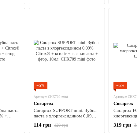
−5%
−5%
Артикул: CHX709 mini
Артикул: CHX7
Curaprox
Curaprox
бна паста
Curaprox SUPPORT mini. Зубна
Curaprox F
9% +
паста з хлоргексидином 0,09% +
хлоргексид
.кислота +
Citrox® + ксиліт + гіал.кислота +
114 грн
319 грн
120 грн
3
фтор, 10мл.