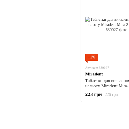
−1%
Артикул: 630027
Miradent
Таблетки для виявленн
нальоту Miradent Mira
(6шт)
223 грн
226 грн