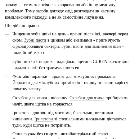
запаху — стоматологічне захворювання або іншу медичну
проблему. Тому засоби догляду слід розглядати як частину
комплексного підходу, а не як самостійне лікування.
Що дійсно працює:
Чищення зубів двічі на день - вранці після їжі, ввечері перед
сном.
Зубні пасти
з цинком або ензимами - пригнічують
сірковиробляючі бактерії.
Зубні пасти для зміцнення ясен
-
подвійний ефект.
Зубні щітки Curaprox
- надщільна щетина CUREN ефективно
видаляє наліт без травмування ясен.
Флос або йоржики - щодня, для міжзубних проміжків.
Йоржики для міжзубних проміжків
- очищують зони карієсу і
початку запаху.
Скребок для язика - щоранку.
Скребки для язика
прибирають
наліт, якого щітка не торкається.
Іригатор - для зон під мостами, брекетами, ясенними
кишенями.
Іригатори
зі спеціальними насадками дістаються
туди, куди щітка не потрапить.
Ополіскувач без спирту - антибактеріальний ефект.