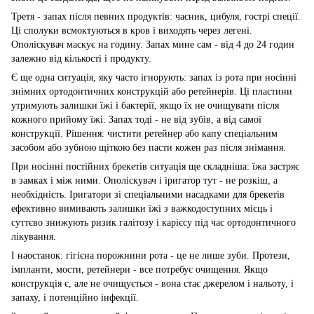
Третя - запах після певних продуктів: часник, цибуля, гострі спеції.
Ці сполуки всмоктуються в кров і виходять через легені.
Ополіскувач маскує на годину. Запах мине сам - від 4 до 24 годин
залежно від кількості і продукту.
Є ще одна ситуація, яку часто ігнорують: запах із рота при носінні
знімних ортодонтичних конструкцій або ретейнерів. Ці пластини
утримують залишки їжі і бактерії, якщо їх не очищувати після
кожного прийому їжі. Запах тоді - не від зубів, а від самої
конструкції. Рішення: чистити ретейнер або капу спеціальним
засобом або зубною щіткою без пасти кожен раз після знімання.
При носінні постійних брекетів ситуація ще складніша: їжа застряє
в замках і між ними. Ополіскувач і іригатор тут - не розкіш, а
необхідність. Іригатори зі спеціальними насадками для брекетів
ефективно вимивають залишки їжі з важкодоступних місць і
суттєво знижують ризик галітозу і карієсу під час ортодонтичного
лікування.
І наостанок: гігієна порожнини рота - це не лише зуби. Протези,
імпланти, мости, ретейнери - все потребує очищення. Якщо
конструкція є, але не очищується - вона стає джерелом і нальоту, і
запаху, і потенційно інфекції.