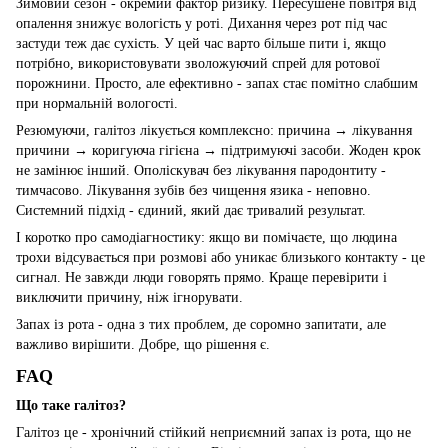
Зимовий сезон - окремий фактор ризику. Пересушене повітря від
опалення знижує вологість у роті. Дихання через рот під час
застуди теж дає сухість. У цей час варто більше пити і, якщо
потрібно, використовувати зволожуючий спрей для ротової
порожнини. Просто, але ефективно - запах стає помітно слабшим
при нормальній вологості.
Резюмуючи, галітоз лікується комплексно: причина → лікування
причини → коригуюча гігієна → підтримуючі засоби. Жоден крок
не замінює інший. Ополіскувач без лікування пародонтиту -
тимчасово. Лікування зубів без чищення язика - неповно.
Системний підхід - єдиний, який дає тривалий результат.
І коротко про самодіагностику: якщо ви помічаєте, що людина
трохи відсувається при розмові або уникає близького контакту - це
сигнал. Не завжди люди говорять прямо. Краще перевірити і
виключити причину, ніж ігнорувати.
Запах із рота - одна з тих проблем, де соромно запитати, але
важливо вирішити. Добре, що рішення є.
FAQ
Що таке галітоз?
Галітоз це - хронічний стійкий неприємний запах із рота, що не