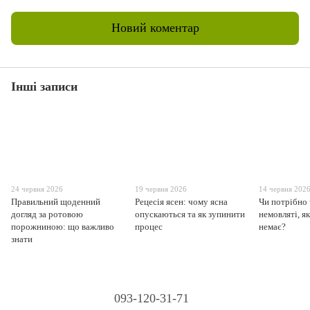
Новий коментар
Інші записи
24 червня 2026
19 червня 2026
14 червня 202
Правильний щоденний
Рецесія ясен: чому ясна
Чи потрібно
догляд за ротовою
опускаються та як зупинити
немовляті, я
порожниною: що важливо
процес
немає?
знати
093-120-31-71