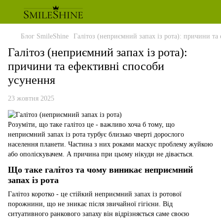
Блог SmileShine
Галітоз (неприємний запах із рота): причини та
Галітоз (неприємний запах із рота):
причини та ефективні способи
усунення
23 жовтня 2025
Розуміти, що таке галітоз це - важливо хоча б тому, що
неприємний запах із рота турбує близько чверті дорослого
населення планети. Частина з них роками маскує проблему жуйкою
або ополіскувачем. А причина при цьому нікуди не дівається.
Що таке галітоз та чому виникає неприємний
запах із рота
Галітоз коротко - це стійкий неприємний запах із ротової
порожнини, що не зникає після звичайної гігієни. Від
ситуативного ранкового запаху він відрізняється саме своєю