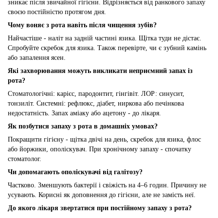
зникає після звичайної гігієни. Відрізняється від ранкового запаху
своєю постійністю протягом дня.
Чому воняє з рота навіть після чищення зубів?
Найчастіше - наліт на задній частині язика. Щітка туди не дістає.
Спробуйте скребок для язика. Також перевірте, чи є зубний камінь
або запалення ясен.
Які захворювання можуть викликати неприємний запах із
рота?
Стоматологічні: карієс, пародонтит, гінгівіт. ЛОР: синусит,
тонзиліт. Системні: рефлюкс, діабет, ниркова або печінкова
недостатність. Запах аміаку або ацетону - до лікаря.
Як позбутися запаху з рота в домашніх умовах?
Покращити гігієну - щітка двічі на день, скребок для язика, флос
або йоржики, ополіскувач. При хронічному запаху - спочатку
стоматолог.
Чи допомагають ополіскувачі від галітозу?
Частково. Зменшують бактерії і свіжість на 4–6 годин. Причину не
усувають. Корисні як доповнення до гігієни, але не замість неї.
До якого лікаря звертатися при постійному запаху з рота?