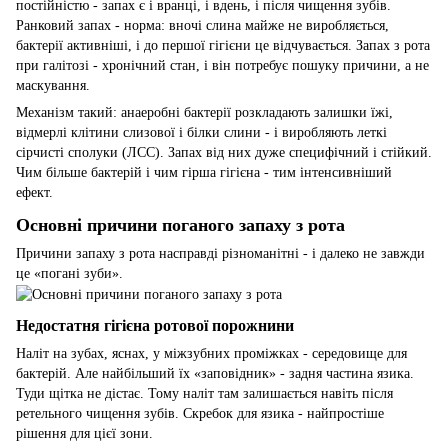
постійністю - запах є і вранці, і вдень, і після чищення зубів.
Ранковий запах - норма: вночі слина майже не виробляється,
бактерії активніші, і до першої гігієни це відчувається. Запах з рота
при галітозі - хронічний стан, і він потребує пошуку причини, а не
маскування.
Механізм такий: анаеробні бактерії розкладають залишки їжі,
відмерлі клітини слизової і білки слини - і виробляють леткі
сірчисті сполуки (ЛСС). Запах від них дуже специфічний і стійкий.
Чим більше бактерій і чим гірша гігієна - тим інтенсивніший
ефект.
Основні причини поганого запаху з рота
Причини запаху з рота насправді різноманітні - і далеко не завжди
це «погані зуби».
Недостатня гігієна ротової порожнини
Наліт на зубах, яснах, у міжзубних проміжках - середовище для
бактерій. Але найбільший їх «заповідник» - задня частина язика.
Туди щітка не дістає. Тому наліт там залишається навіть після
ретельного чищення зубів. Скребок для язика - найпростіше
рішення для цієї зони.