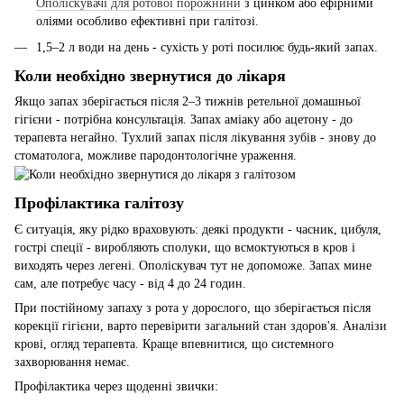
Ополіскувачі для ротової порожнини
з цинком або ефірними
оліями особливо ефективні при галітозі.
1,5–2 л води на день - сухість у роті посилює будь-який запах.
Коли необхідно звернутися до лікаря
Якщо запах зберігається після 2–3 тижнів ретельної домашньої
гігієни - потрібна консультація. Запах аміаку або ацетону - до
терапевта негайно. Тухлий запах після лікування зубів - знову до
стоматолога, можливе пародонтологічне ураження.
Профілактика галітозу
Є ситуація, яку рідко враховують: деякі продукти - часник, цибуля,
гострі спеції - виробляють сполуки, що всмоктуються в кров і
виходять через легені. Ополіскувач тут не допоможе. Запах мине
сам, але потребує часу - від 4 до 24 годин.
При постійному запаху з рота у дорослого, що зберігається після
корекції гігієни, варто перевірити загальний стан здоров'я. Аналізи
крові, огляд терапевта. Краще впевнитися, що системного
захворювання немає.
Профілактика через щоденні звички: