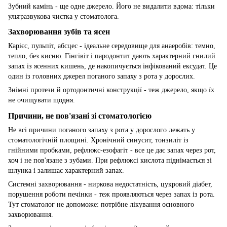
Зубний камінь - ще одне джерело. Його не видалити вдома: тільки
ультразвукова чистка у стоматолога.
Захворювання зубів та ясен
Карієс, пульпіт, абсцес - ідеальне середовище для анаеробів: темно,
тепло, без кисню. Гінгівіт і пародонтит дають характерний гнилий
запах із ясенних кишень, де накопичується інфікований ексудат. Це
один із головних джерел поганого запаху з рота у дорослих.
Знімні протези й ортодонтичні конструкції - теж джерело, якщо їх
не очищувати щодня.
Причини, не пов'язані зі стоматологією
Не всі причини поганого запаху з рота у дорослого лежать у
стоматологічній площині. Хронічний синусит, тонзиліт із
гнійними пробками, рефлюкс-езофагіт - все це дає запах через рот,
хоч і не пов'язане з зубами. При рефлюксі кислота піднімається зі
шлунка і залишає характерний запах.
Системні захворювання - ниркова недостатність, цукровий діабет,
порушення роботи печінки - теж проявляються через запах із рота.
Тут стоматолог не допоможе: потрібне лікування основного
захворювання.