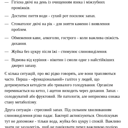
Гігієна двічі на день із очищенням язика і міжзубних
проміжків.
Достатнє пиття води - сухий рот посилює запах.
Стоматолог двічі на рік - для зняття каменю і виявлення
проблем.
Обмеження кави, алкоголю, гострого - коли важлива свіжість
дихання.
Жуйка без цукру після їжі - стимулює слиновиділення.
Відмова від куріння - нікотин і смоли одне з найстійкіших
джерел запаху.
Є кілька ситуацій, про які рідко говорять, але вони трапляються
часто. Перша - «функціональний» галітоз у людей, що
дотримуються кетодієти або тривалого голодування. Організм
перемикається на кетоз, і ацетон виходить через дихання. Запах -
солодкуватий або фруктовий. Не патологія, але неприємна ознака
стану метаболізму.
Друга ситуація - стресовий запах. Під сильним хвилюванням
слиновиділення різко падає. Бактерії активізуються. Ополіскувач
тут не допоможе - тільки вода, жуйка без цукру і спокій. Важливо
знати це заздалегідь, щоб не панікувати перед важливою подією.