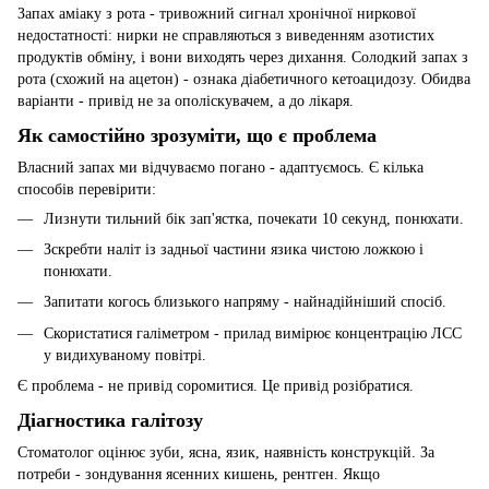
Запах аміаку з рота - тривожний сигнал хронічної ниркової
недостатності: нирки не справляються з виведенням азотистих
продуктів обміну, і вони виходять через дихання. Солодкий запах з
рота (схожий на ацетон) - ознака діабетичного кетоацидозу. Обидва
варіанти - привід не за ополіскувачем, а до лікаря.
Як самостійно зрозуміти, що є проблема
Власний запах ми відчуваємо погано - адаптуємось. Є кілька
способів перевірити:
Лизнути тильний бік зап'ястка, почекати 10 секунд, понюхати.
Зскребти наліт із задньої частини язика чистою ложкою і
понюхати.
Запитати когось близького напряму - найнадійніший спосіб.
Скористатися галіметром - прилад вимірює концентрацію ЛСС
у видихуваному повітрі.
Є проблема - не привід соромитися. Це привід розібратися.
Діагностика галітозу
Стоматолог оцінює зуби, ясна, язик, наявність конструкцій. За
потреби - зондування ясенних кишень, рентген. Якщо