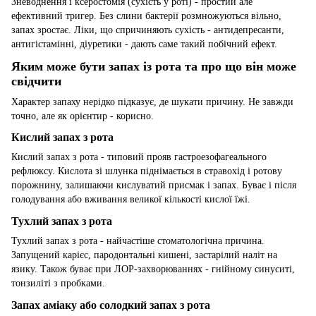
Зневоднення і ксеростомія (сухість у роті) - простий але
ефективний тригер. Без слини бактерії розмножуються вільно,
запах зростає. Ліки, що спричиняють сухість - антидепресанти,
антигістамінні, діуретики - дають саме такий побічний ефект.
Яким може бути запах із рота та про що він може
свідчити
Характер запаху нерідко підказує, де шукати причину. Не завжди
точно, але як орієнтир - корисно.
Кислий запах з рота
Кислий запах з рота - типовий прояв гастроезофагеального
рефлюксу. Кислота зі шлунка піднімається в стравохід і ротову
порожнину, залишаючи кислуватий присмак і запах. Буває і після
голодування або вживання великої кількості кислої їжі.
Тухлий запах з рота
Тухлий запах з рота - найчастіше стоматологічна причина.
Запущений карієс, пародонтальні кишені, застарілий наліт на
язику. Також буває при ЛОР-захворюваннях - гнійному синуситі,
тонзиліті з пробками.
Запах аміаку або солодкий запах з рота