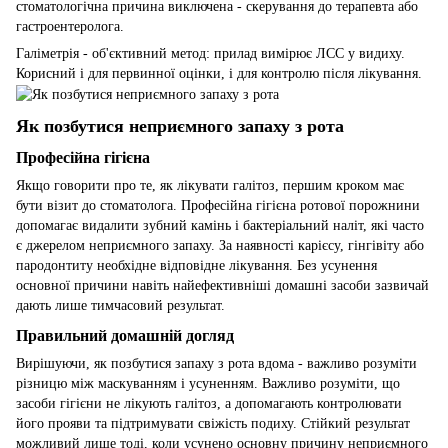
стоматологічна причина виключена - скерування до терапевта або
гастроентеролога.
Галіметрія - об'єктивний метод: прилад вимірює ЛСС у видиху.
Корисний і для первинної оцінки, і для контролю після лікування.
Як позбутися неприємного запаху з рота
Професійна гігієна
Якщо говорити про те, як лікувати галітоз, першим кроком має
бути візит до стоматолога. Професійна гігієна ротової порожнини
допомагає видалити зубний камінь і бактеріальний наліт, які часто
є джерелом неприємного запаху. За наявності карієсу, гінгівіту або
пародонтиту необхідне відповідне лікування. Без усунення
основної причини навіть найефективніші домашні засоби зазвичай
дають лише тимчасовий результат.
Правильний домашній догляд
Вирішуючи, як позбутися запаху з рота вдома - важливо розуміти
різницю між маскуванням і усуненням. Важливо розуміти, що
засоби гігієни не лікують галітоз, а допомагають контролювати
його прояви та підтримувати свіжість подиху. Стійкий результат
можливий лише тоді, коли усунено основну причину неприємного