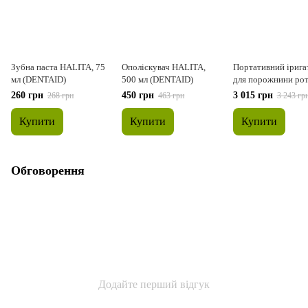
Зубна паста HALITA, 75
Ополіскувач HALITA,
Портативний ірига
мл (DENTAID)
500 мл (DENTAID)
для порожнини ро
prooral 5013
260 грн
450 грн
3 015 грн
268 грн
463 грн
3 243 гр
Купити
Купити
Купити
Обговорення
Додайте перший відгук