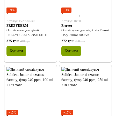
−9%
−3%
1
Артикул: FZSKM250
Артикул: Ref.89
FREZYDERM
Pierrot
Ополіскувач для дітей
Ополіскувач для підлітків Pierrot
FREZYDERM SENSITEETH
Piwy Junior, 500 мл
KID'S MOUTHWASH, 250 мл.
375 грн
272 грн
410 грн
280 грн
Купити
Купити
−15%
−15%