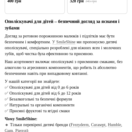
400 грн
328 грн
345 грн
Ополіскувачі для дітей – безпечний догляд за яснами і
зубами
Догляд за ротовою порожниною малюків і підлітків має бути
безпечним і комфортним.
У SmileShine
ми пропонуємо дитячі
ополіскувачі, спеціально розроблені для ніжних ясен і молочних
зубів, щоб чистка була ефективною та приємною.
Наш асортимент включає ополіскувачі з приємними смаками, без
алкоголю та агресивних компонентів, що робить їх абсолютно
безпечними навіть при випадковому ковтанні.
У нашій категорії ви знайдете:
✅ Ополіскувачі для дітей від 0 до 6 років
✅ Ополіскувачі для дітей від 6 до 12 років
✅ Безалкогольні та безпечні формули
✅ Натуральні та органічні компоненти
✅ Приємні фруктові та ягідні смаки
Чому SmileShine:
🔹 Тільки перевірені дитячі бренди (
Frezyderm
,
Curasept
,
Humble
,
Gum
,
Pierrot
)