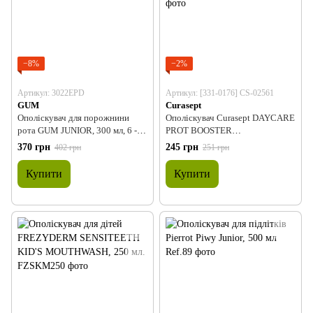
−8%
−2%
Артикул: 3022EPD
Артикул: [331-0176] CS-02561
GUM
Curasept
Ополіскувач для порожнини
Ополіскувач Curasept DAYCARE
рота GUM JUNIOR, 300 мл, 6 -12
PROT BOOSTER
років
JUNIOR,BUBBLE GUM, 250мл
370 грн
245 грн
402 грн
251 грн
Купити
Купити