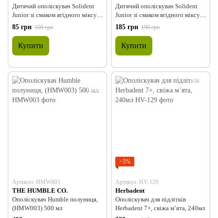
Дитячий ополіскувач Solident
Дитячий ополіскувач Solident
Junior зі смаком ягідного міксу,
Junior зі смаком ягідного міксу,
фтор 240 ppm, 100 ml
фтор 240 ppm, 250 ml
85 грн
185 грн
100 грн
190 грн
Купити
Купити
−5%
Артикул: HMW003
Артикул: HV-129
THE HUMBLE CO.
Herbadent
Ополіскувач Humble полуниця,
Ополіскувач для підлітків
(HMW003) 500 мл
Herbadent 7+, свіжа м’ята, 240мл