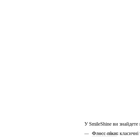
У SmileShine ви знайдете
Флосс-піки
:
класичні 