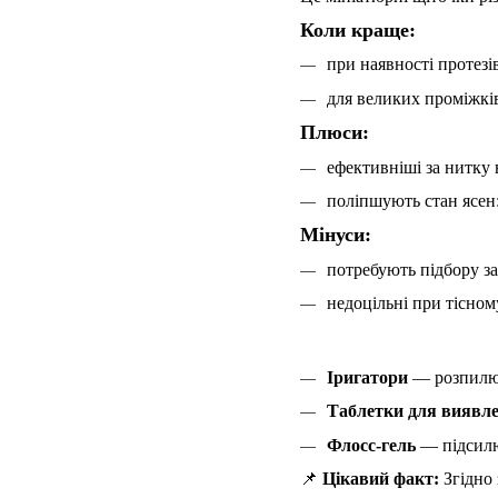
Коли краще:
при наявності протезів
для великих проміжків
Плюси:
ефективніші за нитку 
поліпшують стан ясен:
Мінуси:
потребують підбору за
недоцільні при тісном
Іригатори
— розпилюю
Таблетки для виявл
Флосс-гель
— підсилю
📌
Цікавий факт:
Згідно 