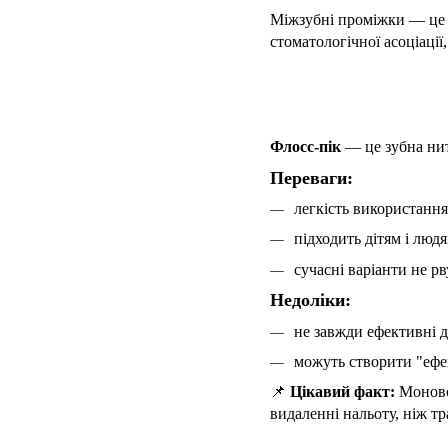
Міжзубні проміжки — це мі
стоматологічної асоціації
Флосс-пік
— це зубна нитк
Переваги:
легкість використання
підходить дітям і лю
сучасні варіанти не р
Недоліки:
не завжди ефективні д
можуть створити "ефек
📌
Цікавий факт:
Моновол
видаленні нальоту, ніж т