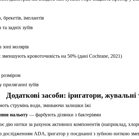
, брекетів, імплантів
 та задніх зубів
в зоні молярів
 зменшують кровоточивість на 50% (дані Cochrane, 2021)
 розміром
у приляганні зубів
Додаткові засоби: іригатори, жувальні 
ть струмінь води, змиваючи залишки їжі
ення нальоту
— фарбують ділянки з бактеріями
є дію нитки за рахунок активних компонентів (наприклад, хлор
з дослідженням ADA, іригатор у поєднанні з зубною ниткою змен