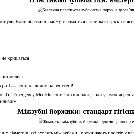
инуле. Вони абразивні, можуть ламатися і залишати тріски в ясн
а не кришаться
іцні моделі
 роті — вони не видно на рентгені!
rnal of Emergency Medicine описано випадок, коли уламок дерев’
видимим.
Міжзубні йоржики: стандарт гігієни
них діаметрів, які входять між зубами і прочищають простір у вс