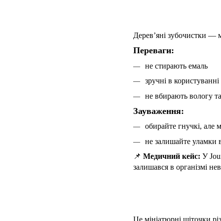
Дерев’яні зубочистки — м
Переваги:
не стирають емаль
зручні в користуванні
не вбирають вологу т
Зауваження:
обирайте гнучкі, але м
не залишайте уламки в
📌
Медичний кейс:
У Jou
залишався в організмі не
Це мініатюрні щіточки різ