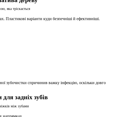
ах. Пластикові варіанти куди безпечніші й ефективніші.
яної зубочистки спричинив важку інфекцію, оскільки довго
 для задніх зубів
іх напрямках.