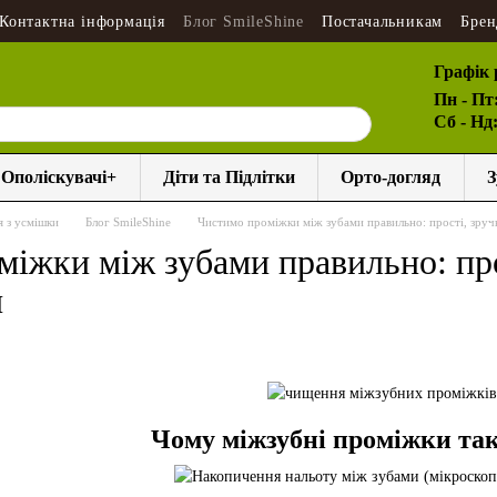
Контактна інформація
Блог SmileShine
Постачальникам
Брен
Графік 
Пн - Пт
Сб - Нд
Ополіскувачі+
Діти та Підлітки
Орто-догляд
З
я з усмішки
Блог SmileShine
Чистимо проміжки між зубами правильно: прості, зручн
іжки між зубами правильно: прос
и
Чому міжзубні проміжки так