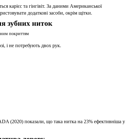
ься карієс та гінгівіт. За даними Американської
ристовувати додаткові засоби, окрім щітки.
ня зубних ниток
і, і не потребують двох рук.
ADA (2020) показали, що така нитка на 23% ефективніша у
натива дереву