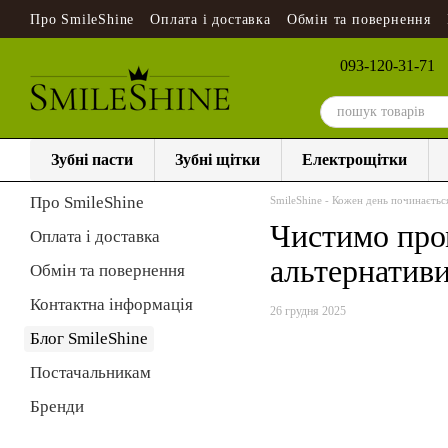
Перейти до основного контенту
Про SmileShine
Оплата і доставка
Обмін та повернення
093-120-31-71
Зубні пасти
Зубні щітки
Електрощітки
Про SmileShine
SmileShine - Кожен день починаєтьс
Чистимо пром
Оплата і доставка
альтернатив
Обмін та повернення
Контактна інформація
26 грудня 2025
Блог SmileShine
Постачальникам
Бренди