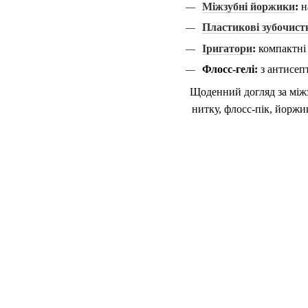
Міжзубні йоржики
:
н
Пластикові зубочист
Іригатори
:
компактні 
Флосс-гелі:
з антисеп
Щоденний догляд за міжз
нитку, флосс-пік, йоржи