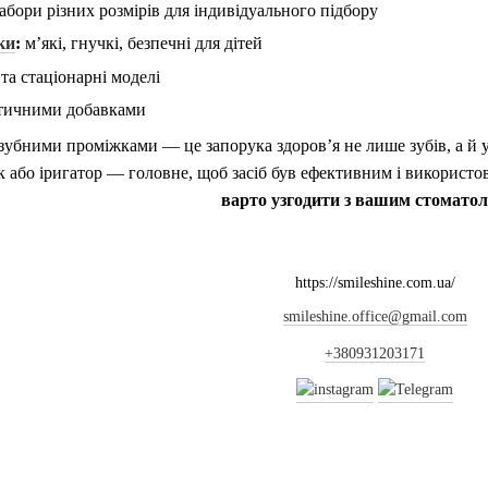
абори різних розмірів для індивідуального підбору
ки
:
м’які, гнучкі, безпечні для дітей
та стаціонарні моделі
тичними добавками
убними проміжками — це запорука здоров’я не лише зубів, а й ус
к або іригатор — головне, щоб засіб був ефективним і використо
варто узгодити з вашим стоматол
https://smileshine.com.ua/
smileshine.office@gmail.com
+380931203171