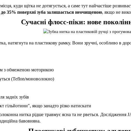
сця, куди щітка не дотягується, а саме тут найчастіше розвиваєт
,
до 35% поверхні зуба залишається неочищеною
, якщо не вико
Сучасні флосс-піки: нове поколін
а, натягнута на пластикову рамку. Вони зручні, особливо в дороз
дям з обмеженою моторикою
вуться (Teflon/моноволокно)
ля задніх зубів
т гільйотини", якщо занадто різко натискати
оконна нитка рідше травмує ясна та не рветься. Дослідження J
радиційна бавовняна.
Пластикові зубочистки: альтер