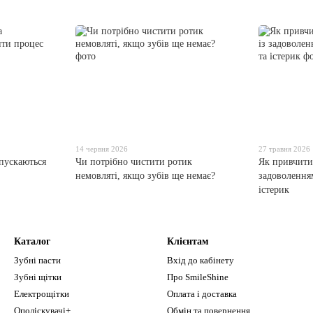
14 червня 2026
27 травня 2026
опускаються
Чи потрібно чистити ротик
Як привчити
немовляті, якщо зубів ще немає?
задоволенням
істерик
Каталог
Клієнтам
Зубні пасти
Вхід до кабінету
Зубні щітки
Про SmileShine
Електрощітки
Оплата і доставка
Ополіскувачі+
Обмін та повернення