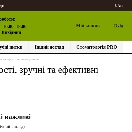
ди
UA
ru
роботи:
Мій кошик
Вхід
:
10.00–18.00
: Вихідний
убні нитки
Інший догляд
Стоматологія PRO
і та ефективні альтернативи
ті, зручні та ефективні
і важливі