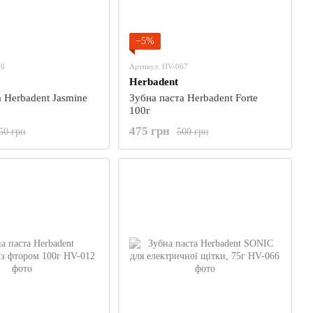
−5%
70
Артикул: HV-067
Herbadent
 Herbadent Jasmine
Зубна паста Herbadent Forte
100г
475 грн
50 грн
500 грн