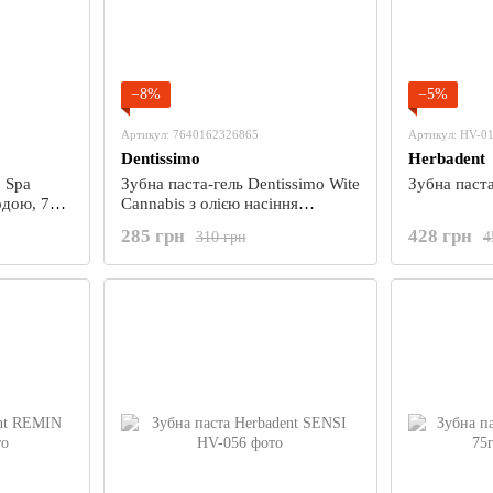
−8%
−5%
Артикул: 7640162326865
Артикул: HV-0
Dentissimo
Herbadent
o Spa
Зубна паста-гель Dentissimo Wite
Зубна паст
одою, 75
Cannabis з олією насіння
конопель, 75 мл
285 грн
428 грн
310 грн
4