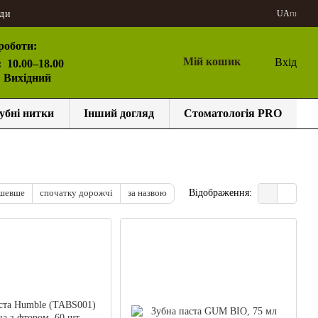
ди
UA
ru
роботи:
Мій кошик
Вхід
:
10.00–18.00
: Вихідний
убні нитки
Інший догляд
Стоматологія PRO
ешевше
спочатку дорожчі
за назвою
Відображення: