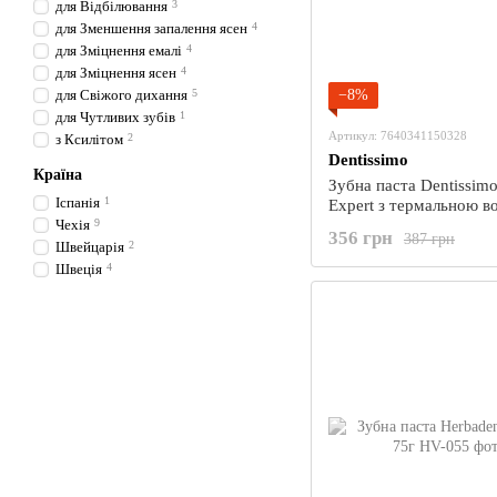
для Відбілювання
3
для Зменшення запалення ясен
4
для Зміцнення емалі
4
для Зміцнення ясен
4
для Свіжого дихання
5
−8%
для Чутливих зубів
1
Артикул: 7640341150328
з Ксилітом
2
Dentissimo
Країна
Зубна паста Dentissim
Іспанія
1
Expert з термальною в
Чехія
9
мл
356 грн
387 грн
Швейцарія
2
Швеція
4