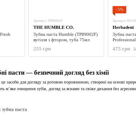
−5%
Артикул: TP89002F
Артикул: HV-0
THE HUMBLE CO.
Herbadent
Fresh
Зубна паста Humble (TP89002F)
Зубна паст
вугілля з фтором, туба 75мл
Professiona
255 грн
475 грн
5
ні пасти — безпечний догляд без хімії
це засоби для догляду за ротовою порожниною, створені на основі приро
ть м’яке очищення зубів, догляд за яснами та свіже дихання без агресив
 зубна паста
енів