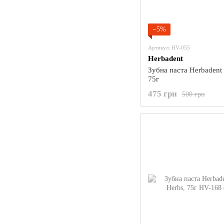
−5%
Артикул: HV-055
Herbadent
Зубна паста Herbaden
75г
475 грн
500 грн