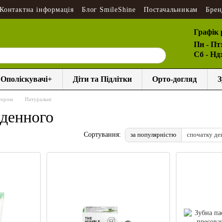
Контактна інформація
Блог SmileShine
Постачальникам
Брен
Графік 
Пн - Пт
Сб - Нд
Ополіскувачі+
Діти та Підлітки
Орто-догляд
З
тором
Натуральні
оденного
за популярністю
спочатку д
Сортування: