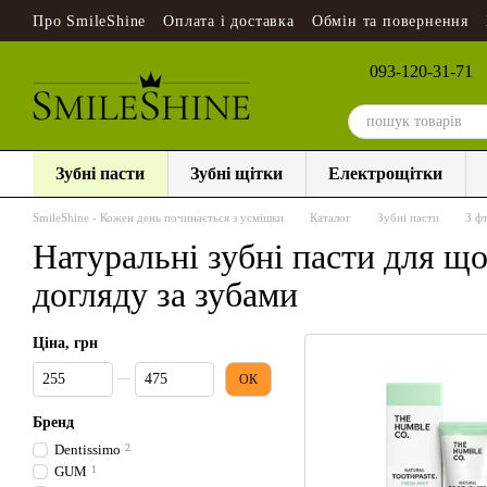
Перейти до основного контенту
Про SmileShine
Оплата і доставка
Обмін та повернення
093-120-31-71
Зубні пасти
Зубні щітки
Електрощітки
SmileShine - Кожен день починається з усмішки
Каталог
Зубні пасти
З ф
Натуральні зубні пасти для щ
догляду за зубами
Ціна, грн
Від Ціна, грн
До Ціна, грн
ОК
Бренд
Dentissimo
2
GUM
1