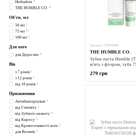
Herbadent
9
THE HUMBLE CO.
4
Об'єм, мл
50 мл
1
75 мл
11
100 мл
3
Артикул: TP89008F
Для кого
THE HUMBLE CO.
для Дорослих
9
Зубна паста Humble (
Вік
м'ята з фтором, туба 
з 7 років
1
279 грн
з 12 років
1
від 18 років
1
Призначення
Антибактеріальні
5
від Гінгівіту
1
від Зубного нальоту
6
від Карієсу
5
від Кровоточивості ясен
3
для Веганів
1