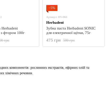
−5%
12
Артикул: HV-066
Herbadent
а Herbadent
Зубна паста Herbadent SONIC
l з фтором 100г
для електричної щітки, 75г
475 грн
00 грн
500 грн
дних компонентів: рослинних екстрактів, ефірних олій та
них хімічних речовин.