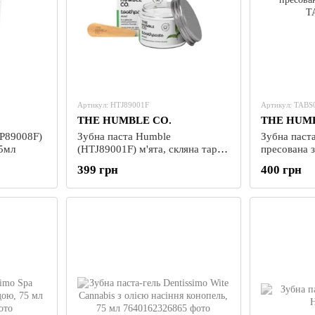
Артикул: HTJ89001F
Артикул: TABS
THE HUMBLE CO.
THE HUMB
TP89008F)
Зубна паста Humble
Зубна паст
75мл
(HTJ89001F) м'ята, скляна тара
пресована з
50мл
399 грн
400 грн