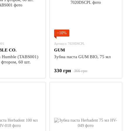
−10%
001
Артикул: 7020DSCPL
LE CO.
GUM
а Humble (TABS001)
Зубна паста GUM BIO, 75 мл
 фтором, 60 шт.
330 грн
366 грн