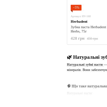
−5%
Артикул: HV-168
Herbadent
Зубна паста Herbadent 
Herbs, 75г
428 грн
450 грн
🌿 Натуральні зуб
Натуральні зубні пасти
— 
мінералів. Вони забезпечую
🧠 Що таке натуральна
Натуральні пасти:
не містять SLS та параб