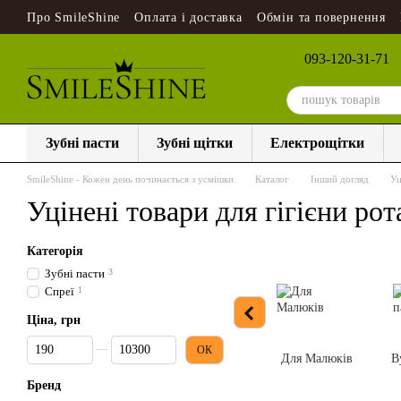
Перейти до основного контенту
Про SmileShine
Оплата і доставка
Обмін та повернення
093-120-31-71
Зубні пасти
Зубні щітки
Електрощітки
SmileShine - Кожен день починається з усмішки
Каталог
Інший догляд
Уц
Уцінені товари для гігієни рот
Категорія
Зубні пасти
3
Спреї
1
Ціна, грн
Від Ціна, грн
До Ціна, грн
ОК
Для Малюків
В
Бренд