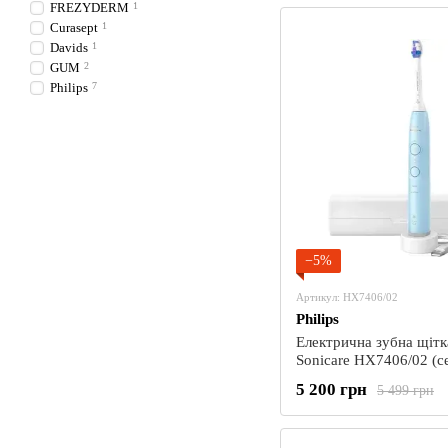
FREZYDERM
1
Curasept
1
Davids
1
GUM
2
Philips
7
−5%
Артикул: HX7406/02
Philips
Електрична зубна щітка
Sonicare HX7406/02 (с
6100), Блакитний - Уці
5 200 грн
5 499 грн