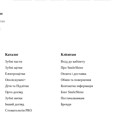
ює
ною
ї
ишки
оновлюється
овари вигідніше
Каталог
Клієнтам
Зубні пасти
Вхід до кабінету
Зубні щітки
Про SmileShine
Електрощітки
Оплата і доставка
Ополіскувачі+
Обмін та повернення
Діти та Підлітки
Контактна інформація
брендів
Орто-догляд
Блог SmileShine
Зубні нитки
Постачальникам
Інший догляд
Бренди
ї
Стоматологія PRO