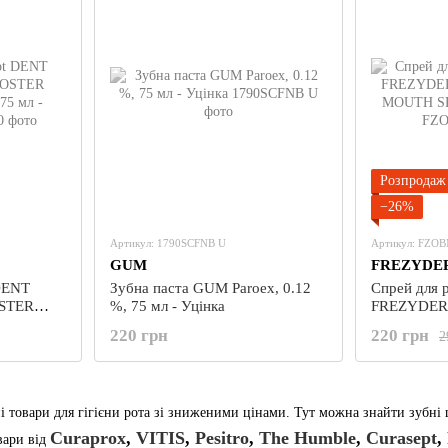
Розпродаж
−26%
Артикул: 1790SCFNB U
Артикул: FZO
GUM
FREZYDE
 DENT
Зубна паста GUM Paroex, 0.12
Спрей для 
STER
%, 75 мл - Уцінка
FREZYDER
мл -
MOUTH SPRA
220 грн
220 грн
2
ні товари для гігієни рота зі зниженими цінами. Тут можна знайти зубні 
Curaprox
,
VITIS
,
Pesitro
,
The Humble
,
Curasept
,
вари від