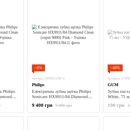
−6%
−40%
Артикул: HX9911/84-U
Артикул: 1745
Philips
GUM
 Philips
Електрична зубна щітка Philips
Зубна паст
iamond
Sonicare HX9911/84 Diamond
e - Уцінка
Clean (серія 9000) Pink - Уцінка
9 400 грн
190 грн
н
9 989 грн
3