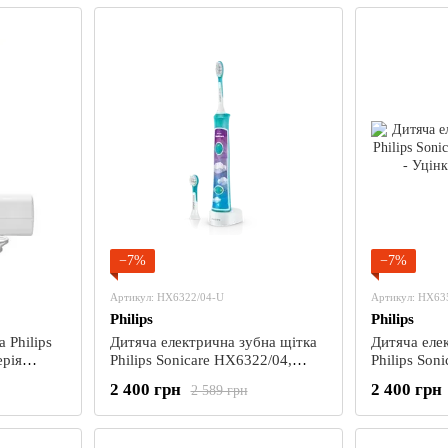
−7%
−7%
Артикул: HX6322/04-U
Артикул: HX63
Philips
Philips
 Philips
Дитяча електрична зубна щітка
Дитяча еле
ерія
Philips Sonicare HX6322/04,
Philips Son
нка
бірюзова - Уцінка
рожева - Уц
2 400 грн
2 400 грн
2 589 грн