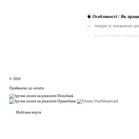
🧠
Особливості / Як прац
товари зі зниженою ці
різні категорії продукці
доступні обмежені зал
асортимент регулярно 
можливість придбати т
© 2026
🦷
Переваги
Приймаємо до оплати
економія
широкий вибір товарів
доступ до популярних 
Мобільна версія
вигідні пропозиції
різні категорії продукці