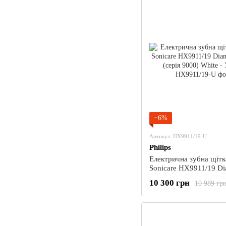
−6%
Артикул: HX9911/19-U
Philips
Електрична зубна щітка
Sonicare HX9911/19 D
Clean (серія 9000) Whit
10 300 грн
10 989 гр