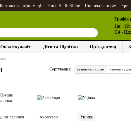
Контактна інформація
Блог SmileShine
Постачальникам
Брен
Графік 
Пн - Пт
Сб - Нд
Ополіскувачі+
Діти та Підлітки
Орто-догляд
З
інка
а
за популярністю
спочатку д
Сортування:
ушні палички
Аксесуари
Уцінка