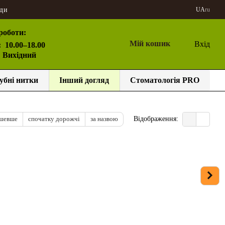
ди
UA
ru
роботи:
Мій кошик
Вхід
:
10.00–18.00
: Вихідний
убні нитки
Інший догляд
Стоматологія PRO
ешевше
спочатку дорожчі
за назвою
Відображення: