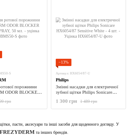
−13%
BMS50-S
Артикул: HX6054/87-U
RM
Philips
ротової порожнини
Змінні насадки для електричної
M ODOR BLOCKER
зубної щітки Philips Sonicare
Y, 50 мл. - уцінка
HX6054/87 Sensitive White - 4
1 300 грн
99 грн
1 489 грн
шт. - Уцінка
щітки, пасти, аксесуари та інші засоби для щоденного догляду. У
FREZYDERM
та інших брендів.