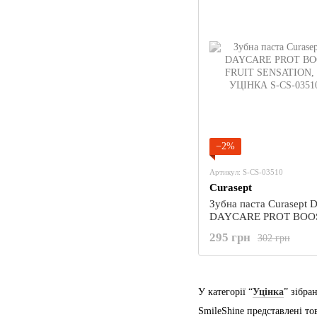
−2%
Артикул: S-CS-03510
Curasept
Зубна паста Curasept
DAYCARE PROT BOO
FRUIT SENSATION, 75 
295 грн
302 грн
УЦІНКА
У категорії “
Уцінка
” зібра
SmileShine представлені то