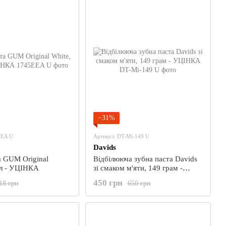
−31%
EEA U
Артикул: DT-Mi-149 U
Davids
а GUM Original
Відбілююча зубна паста Davids
White, 75 мл - УЦІНКА
зі смаком м'яти, 149 грам -
УЦІНКА
450 грн
18 грн
650 грн