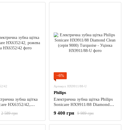
−6%
52/42
Артикул: HX9911/88-U
Philips
ктрична зубна щітка
Електрична зубна щітка Philips
icare HX6352/42,
Sonicare HX9911/88 Diamond
інка
Clean (серія 9000) Turquoise -
9 400 грн
2 589 грн
9 989 грн
Уцінка