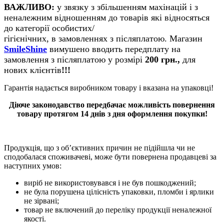
ВАЖЛИВО:
у звязку з збільшенням махінацій і з
неналежним відношенням до товарів які відносяться
до категорії особистих/
гігієнічних, в замовленнях з післяплатою. Магазин
SmileShine
вимушено вводить передплату на
замовлення з післяплатою у розмірі
200 грн.,
для
нових клієнтів
!!!
Гарантія надається виробником товару і вказана на упаковці!
Діюче законодавство передбачає можливість повернення
товару протягом 14 днів з дня оформлення покупки!
Продукція, що з об’єктивних причин не підійшла чи не
сподобалася споживачеві, може бути повернена продавцеві за
наступних умов:
виріб не використовувався і не був пошкоджений;
не була порушена цілісність упаковки, пломби і ярлики
не зірвані;
товар не включений до переліку продукції неналежної
якості.