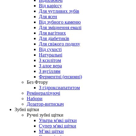
Відбілюючі
Від карієсу
Для чутливих зубів
Для ясен
Від зубного каменю
Для зміцнення емалі
Для вагітних
Для діабетиків
Для свіжого подиху
Від сухості
Натуральні
З ксилітом
З алое вера
З вугіллям
Ферментні (ензимні)
Без Фтору
З гідроксиапатитом
Ремінералізуючі
Набори
Дозатор-витискач
Зубні щітки
Ручні зубні щітки
Ультра м'які щітки
Супер м'які щітки
М’які щітки