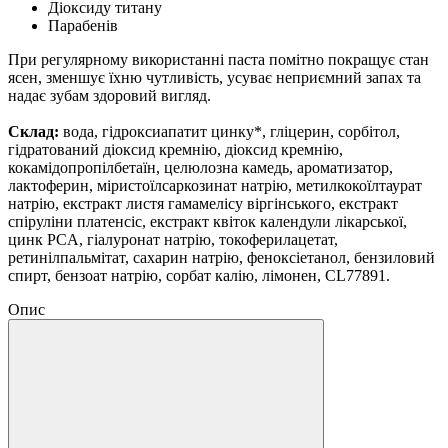
Діоксиду титану
Парабенів
При регулярному використанні паста помітно покращує стан
ясен, зменшує їхню чутливість, усуває неприємний запах та
надає зубам здоровий вигляд.
Склад:
вода, гідроксиапатит цинку*, гліцерин, сорбітол,
гідратований діоксид кремнію, діоксид кремнію,
кокамідопропілбетаїн, целюлозна камедь, ароматизатор,
лактоферин, міристоїлсаркозинат натрію, метилкокоїлтаурат
натрію, екстракт листя гамамелісу віргінського, екстракт
спіруліни платенсіс, екстракт квіток календули лікарської,
цинк PCA, гіалуронат натрію, токоферилацетат,
ретинілпальмітат, сахарин натрію, феноксіетанол, бензиловий
спирт, бензоат натрію, сорбат калію, лімонен, CL77891.
Опис