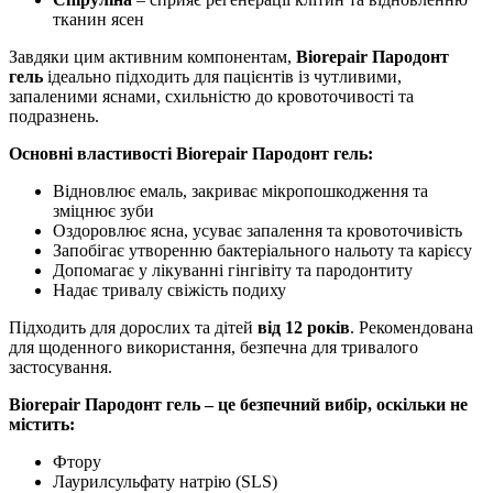
тканин ясен
Завдяки цим активним компонентам,
Biorepair Пародонт
гель
ідеально підходить для пацієнтів із чутливими,
запаленими яснами, схильністю до кровоточивості та
подразнень.
Основні властивості Biorepair Пародонт гель:
Відновлює емаль, закриває мікропошкодження та
зміцнює зуби
Оздоровлює ясна, усуває запалення та кровоточивість
Запобігає утворенню бактеріального нальоту та карієсу
Допомагає у лікуванні гінгівіту та пародонтиту
Надає тривалу свіжість подиху
Підходить для дорослих та дітей
від 12 років
. Рекомендована
для щоденного використання, безпечна для тривалого
застосування.
Biorepair Пародонт гель – це безпечний вибір, оскільки не
містить:
Фтору
Лаурилсульфату натрію (SLS)