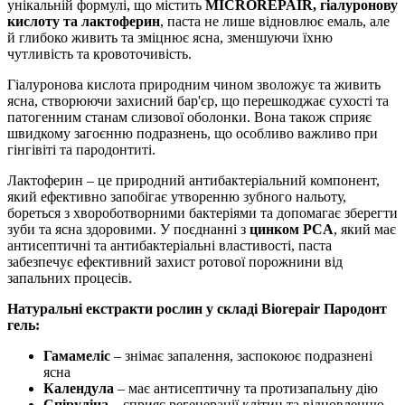
унікальній формулі, що містить
MICROREPAIR, гіалуронову
кислоту та лактоферин
, паста не лише відновлює емаль, але
й глибоко живить та зміцнює ясна, зменшуючи їхню
чутливість та кровоточивість.
Гіалуронова кислота природним чином зволожує та живить
ясна, створюючи захисний бар'єр, що перешкоджає сухості та
патогенним станам слизової оболонки. Вона також сприяє
швидкому загоєнню подразнень, що особливо важливо при
гінгівіті та пародонтиті.
Лактоферин – це природний антибактеріальний компонент,
який ефективно запобігає утворенню зубного нальоту,
бореться з хвороботворними бактеріями та допомагає зберегти
зуби та ясна здоровими. У поєднанні з
цинком PCA
, який має
антисептичні та антибактеріальні властивості, паста
забезпечує ефективний захист ротової порожнини від
запальних процесів.
Натуральні екстракти рослин у складі Biorepair Пародонт
гель:
Гамамеліс
– знімає запалення, заспокоює подразнені
ясна
Календула
– має антисептичну та протизапальну дію
Спіруліна
– сприяє регенерації клітин та відновленню