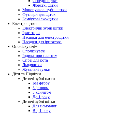
Середні щітки
Жорсткі щітки
Монопучкові зубні щітки
Футляри для щіток
Бамбукові еко-щітки
Електрощітки
Електричні зубні щітки
Іригатори
Насадки для електрощітки
Насадки для іригатора
Ополіскувачі+
Ополіскувачі
Індикатори нальоту
Спреї для рота
Льодяники
Жувальні гумки
Діти та Підлітки
Дитячі зубні пасти
Без фтору
З фтором
З ксилітом
До 1 року
Дитячі зубні щітки
Для немовлят
Від 1 року