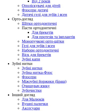
Від 2 років
Ополіскувачі для дітей
Флосери дитячі
Дитячі гелі для зубів і ясен
Орто-догляд
Щітки ортодонтичні
Пасти ортодонтичні
Для брекетів
Для протезів та імплантів
Монопучкові орто-щітки
Гелі для зубів і ясен
Набори ортодонтичні
Віск для брекетів
Зубні капи
Зубні нитки
Зубні нитки
Зубна нитка-Флос
Флосери
Міжзубні йоржики (Браш)
Очищувач язику
Зубочистки
Інший догляд
Для Малюків
Вушні палички
Аксесуари