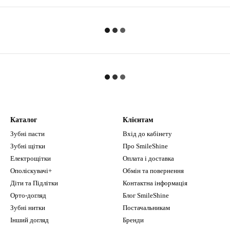
Каталог
Клієнтам
Зубні пасти
Вхід до кабінету
Зубні щітки
Про SmileShine
Електрощітки
Оплата і доставка
Ополіскувачі+
Обмін та повернення
Діти та Підлітки
Контактна інформація
Орто-догляд
Блог SmileShine
Зубні нитки
Постачальникам
Інший догляд
Бренди