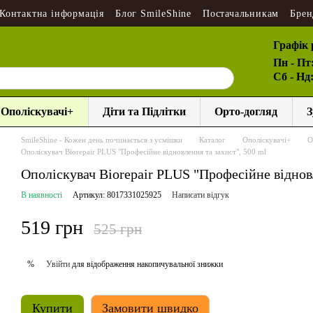
Контактна інформація
Блог SmileShine
Постачальникам
Брен
Графік 
Пн - Пт
Сб - Нд
Ополіскувачі+
Діти та Підлітки
Орто-догляд
З
SmileShine - Кожен день починається з усмішки
Каталог
Ополіскувачі+
О
Ополіскувач Biorepair PLUS "Професійне відновлення та захист", 500 ml
Ополіскувач Biorepair PLUS "Професійне відновл
В наявності
Артикул: 8017331025925
Написати відгук
519 грн
525 грн
Увійти
для відображення накопичувальної знижки
%
Купити
Замовити швидко