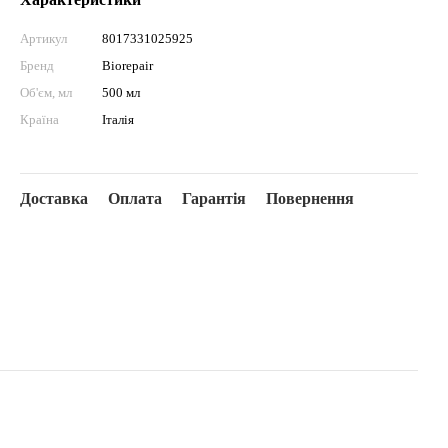
Артикул
8017331025925
Бренд
Biorepair
Об'єм, мл
500 мл
Країна
Італія
Доставка
Оплата
Гарантія
Повернення