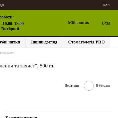
ди
UA
ru
роботи:
Мій кошик
Вхід
:
10.00–18.00
: Вихідний
убні нитки
Інший догляд
Стоматологія PRO
поліскувачі
ення та захист", 500 ml
Порівняти
В бажання
Характеристики