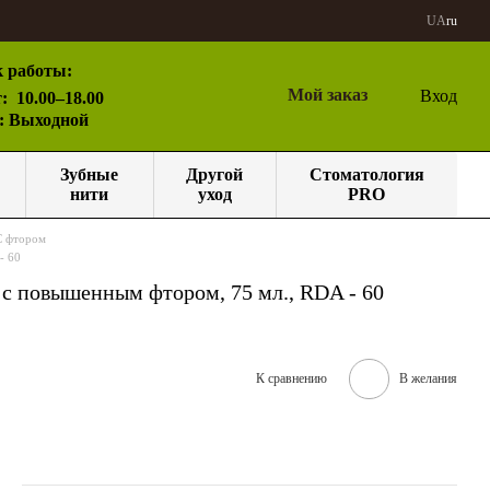
UA
ru
 работы:
Мой заказ
Вход
:
10.00–18.00
с: Выходной
Зубные
Другой
Стоматология
нити
уход
PRO
С фтором
- 60
 с повышенным фтором, 75 мл., RDA - 60
К сравнению
В желания