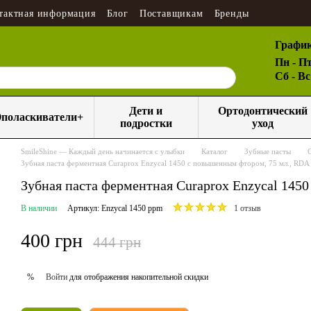
тактная информация
Блог
Поставщикам
Бренды
График
Пн - Пт
Сб - В
Дети и
Ортодонтический
поласкиватели+
подростки
уход
SmileShine — Каждый день начинается с улыбки
Каталог
Зубные пасты
Зубная паста ферментная Curaprox Enzycal 1450 с повышенным фтором, 75 мл., RDA 
Зубная паста ферментная Curaprox Enzycal 1450
В наличии
Артикул: Enzycal 1450 ppm
1 отзыв
400 грн
444 грн
Войти
для отображения накопительной скидки
%