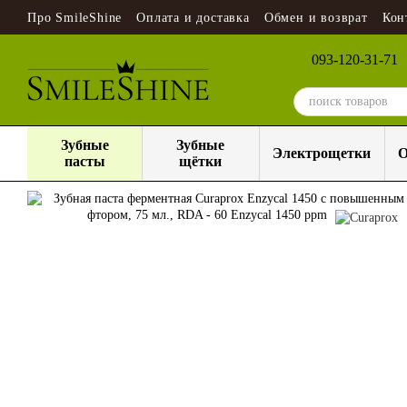
Перейти к основному контенту
Про SmileShine
Оплата и доставка
Обмен и возврат
Кон
093-120-31-71
Зубные
Зубные
Электрощетки
О
пасты
щётки