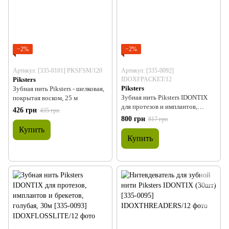
−2%
−2%
Артикул: [335-0101] PKSFSM/120
Артикул: [335-0092]
Piksters
IDOXFPACKET/12
Piksters
Зубная нить Piksters - шелковая,
Зубная нить Piksters IDONTIX
покрытая воском, 25 м
для протезов и имплантов,
426 грн
435 грн
зеленая, 30м
800 грн
817 грн
Купить
Купить