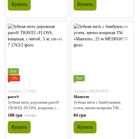
Купить
Купить
Хит
−5%
Хит
1
Артикул: 7.1763/2
Артикул: MED010878
paro®
Manorm
Зубная нить дорожная paro®
Зубная нить с бамбуковым
TRAVEL-FLOSS, вощеная, с
углем, мятно-вощеная ТМ
мятой, 5 м, синяя
«Manorm», 25 м
108 грн
84 грн
114 грн
Купить
Купить