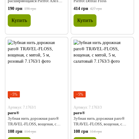
расширяющаяся Pierrot Алоэ
Pierrot Dental Floss
Вера 30м
190 грн
414 грн
196 грн
427 грн
Купить
Купить
−5%
−5%
Артикул: 7.1763/1
Артикул: 7.1763/3
paro®
paro®
Зубная нить дорожная paro®
Зубная нить дорожная paro®
TRAVEL-FLOSS, вощеная, с
TRAVEL-FLOSS, вощеная, с
мятой, 5 м, розовый
мятой, 5 м, салатовый
108 грн
108 грн
114 грн
114 грн