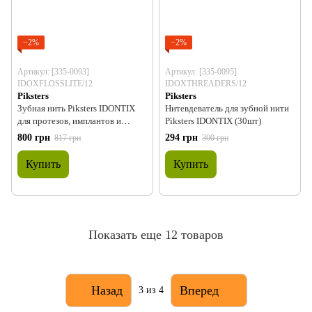
−2%
−2%
Артикул: [335-0093]
Артикул: [335-0095]
IDOXFLOSSLITE/12
IDOXTHREADERS/12
Piksters
Piksters
Зубная нить Piksters IDONTIX
Нитевдеватель для зубной нити
для протезов, имплантов и
Piksters IDONTIX (30шт)
брекетов, голубая, 30м
800 грн
294 грн
817 грн
300 грн
Купить
Купить
Показать еще 12 товаров
Назад
Вперед
3
из 4