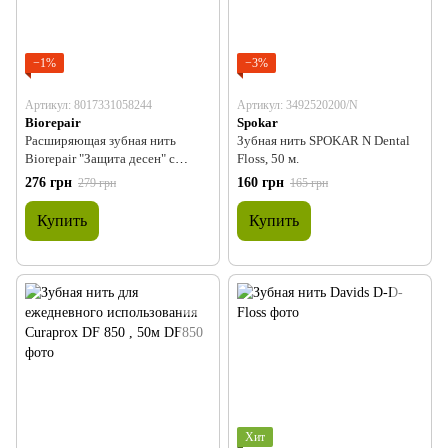
−1%
−3%
Артикул: 8017331058244
Артикул: 3492520200/N
Biorepair
Spokar
Расширяющая зубная нить
Зубная нить SPOKAR N Dental
Biorepair "Защита десен" с
Floss, 50 м.
гидроксиапатитом и
276 грн
160 грн
279 грн
165 грн
гиалуроновой кислотой, 30 м
Купить
Купить
Хит