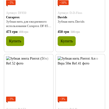
−5%
−10%
Артикул: DF850
Артикул: D-D-Floss
Curaprox
Davids
Зубная нить для ежедневного
Зубная нить Davids
использования Curaprox DF 850 ,
50м
473 грн
450 грн
498 грн
500 грн
Купить
Купить
−3%
−3%