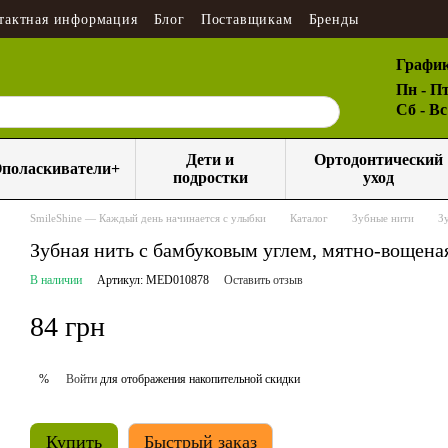
тактная информация
Блог
Поставщикам
Бренды
График
Пн - Пт
Сб - В
Дети и
Ортодонтический
поласкиватели+
подростки
уход
SmileShine — Каждый день начинается с улыбки
Каталог
Зубные нити
З
Зубная нить с бамбуковым углем, мятно-вощен
В наличии
Артикул: MED010878
Оставить отзыв
84 грн
Войти
для отображения накопительной скидки
%
Купить
Быстрый заказ