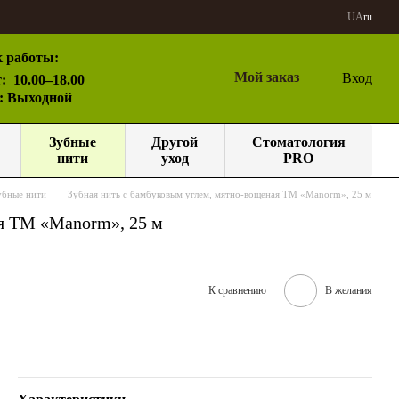
UA
ru
 работы:
Мой заказ
Вход
:
10.00–18.00
с: Выходной
Зубные
Другой
Стоматология
нити
уход
PRO
убные нити
Зубная нить с бамбуковым углем, мятно-вощеная ТМ «Manorm», 25 м
ая ТМ «Manorm», 25 м
К сравнению
В желания