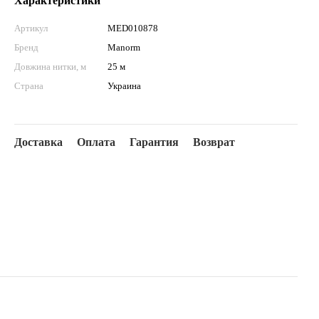
Характеристики
Артикул
MED010878
Бренд
Manorm
Довжина нитки, м
25 м
Страна
Украина
Доставка
Оплата
Гарантия
Возврат