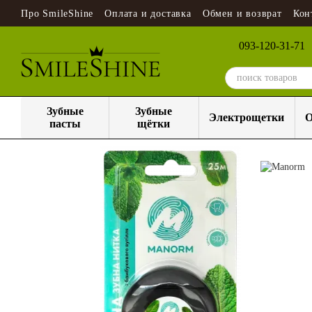
Перейти к основному контенту
Про SmileShine
Оплата и доставка
Обмен и возврат
Кон
093-120-31-71
Зубные
Зубные
Электрощетки
О
пасты
щётки