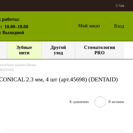
UA
ru
 работы:
Мой заказ
Вход
:
10.00–18.00
с: Выходной
Зубные
Другой
Стоматология
нити
уход
PRO
ежзубные ершики (Браш)
(DENTAID)
NICAL 2.3 мм, 4 шт (арт.45698) (DENTAID)
К сравнению
В желания