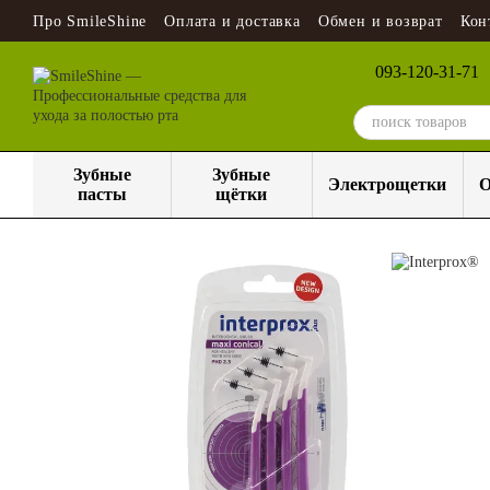
Перейти к основному контенту
Про SmileShine
Оплата и доставка
Обмен и возврат
Кон
093-120-31-71
Зубные
Зубные
Электрощетки
О
пасты
щётки