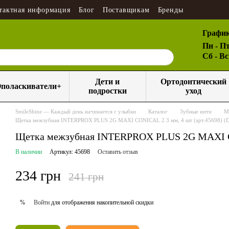
тактная информация
Блог
Поставщикам
Бренды
График
Пн - Пт
Сб - В
Дети и
Ортодонтический
поласкиватели+
подростки
уход
SmileShine — Каждый день начинается с улыбки
Каталог
Зубные нити
М
Щетка межзубная INTERPROX PLUS 2G MAXI CONICAL 2.3 мм, 4 шт (арт.45698) 
Щетка межзубная INTERPROX PLUS 2G MAXI CO
В наличии
Артикул: 45698
Оставить отзыв
234 грн
241 грн
Войти
для отображения накопительной скидки
%