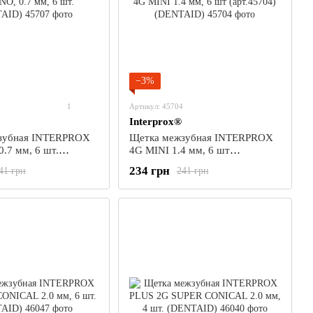
−3%
1
Артикул: 45704
Interprox®
зубная INTERPROX
Щетка межзубная INTERPROX
.7 мм, 6 шт.
4G MINI 1.4 мм, 6 шт
(арт.45704) (DENTAID)
234 грн
41 грн
241 грн