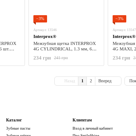
−3%
−3%
Артикул: 13546
Артикул: 13547
Interprox®
Interprox®
TERPROX
Межзубная щетка INTERPROX
Межзубная
6 шт.
4G CYLINDRICAL, 1.3 мм, 6
4G MAXI, 2
шт. (DENTAID)
(DENTAID)
234 грн
234 грн
241 грн
2
Назад
1
2
Вперед
Пок
Каталог
Клиентам
Зубные пасты
Вход в личный кабинет
Зубные щётки
Про SmileShine