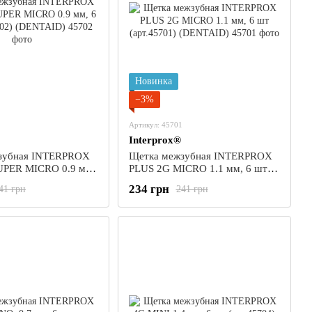
Новинка
−3%
Артикул: 45701
Interprox®
зубная INTERPROX
Щетка межзубная INTERPROX
UPER MICRO 0.9 мм,
PLUS 2G MICRO 1.1 мм, 6 шт
45702) (DENTAID)
(арт.45701) (DENTAID)
234 грн
41 грн
241 грн