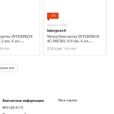
−3%
Артикул: 13542
Interprox®
 щетка INTERPROX
Межзубная щетка INTERPROX
.2 мм, 6 шт.
4G MICRO, 0.9 мм, 6 шт.
(DENTAID)
234 грн
41 грн
241 грн
азать все
Мы в соцсетях
Контактная информация
093-120-31-71