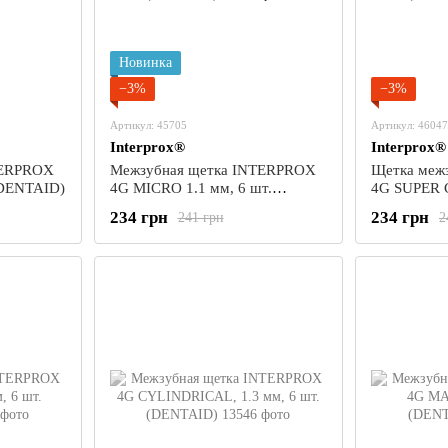
Новинка
−3%
−3%
Артикул: 45705
Артикул: 46047
Interprox®
Interprox®
TERPROX
Межзубная щетка INTERPROX
Щетка меж
(DENTAID)
4G MICRO 1.1 мм, 6 шт.
4G SUPER 
(DENTAID)
шт. (DENT
234 грн
234 грн
241 грн
2