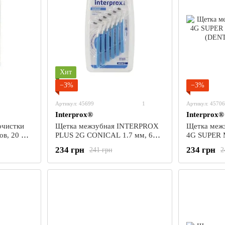
Хит
−3%
−3%
Артикул: 45699
1
Артикул: 45706
Interprox®
Interprox®
очистки
Щетка межзубная INTERPROX
Щетка меж
в, 20 мл
PLUS 2G CONICAL 1.7 мм, 6
4G SUPER M
шт. (DENTAID)
(DENTAID)
234 грн
234 грн
241 грн
2