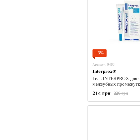
−3%
Артикул: 9483
Interprox®
Гель INTERPROX для 
межзубных промежутко
(DENTAID)
214 грн
220 грн