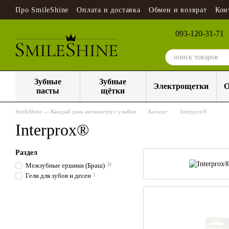
Перейти к основному контенту
Про SmileShine
Оплата и доставка
Обмен и возврат
Кон
093-120-31-71
Зубные
Зубные
Электрощетки
О
пасты
щётки
SmileShine — Каждый день начинается с улыбки
Каталог
Interprox®
Interprox®
Раздел
Межзубные ершики (Браш)
31
Гели для зубов и десен
1