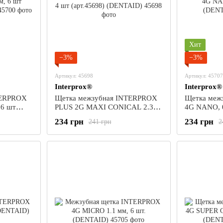
Хит
−3%
−3%
Артикул: 45698
Артикул: 45707
Interprox®
Interprox®
TERPROX
Щетка межзубная INTERPROX
Щетка меж
 6 шт
PLUS 2G MAXI CONICAL 2.3
4G NANO, 0
)
мм, 4 шт (арт.45698)
(DENTAID)
234 грн
234 грн
241 грн
2
(DENTAID)