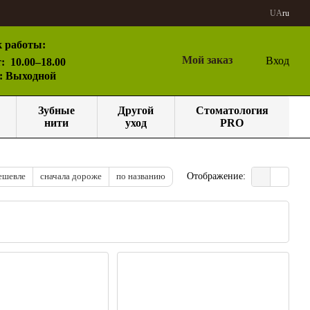
UA
ru
 работы:
Мой заказ
Вход
:
10.00–18.00
с: Выходной
Зубные
Другой
Стоматология
нити
уход
PRO
ешевле
сначала дороже
по названию
Отображение: