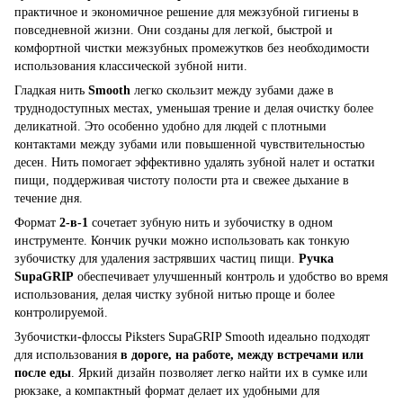
практичное и экономичное решение для межзубной гигиены в
повседневной жизни. Они созданы для легкой, быстрой и
комфортной чистки межзубных промежутков без необходимости
использования классической зубной нити.
Гладкая нить
Smooth
легко скользит между зубами даже в
труднодоступных местах, уменьшая трение и делая очистку более
деликатной. Это особенно удобно для людей с плотными
контактами между зубами или повышенной чувствительностью
десен. Нить помогает эффективно удалять зубной налет и остатки
пищи, поддерживая чистоту полости рта и свежее дыхание в
течение дня.
Формат
2-в-1
сочетает зубную нить и зубочистку в одном
инструменте. Кончик ручки можно использовать как тонкую
зубочистку для удаления застрявших частиц пищи.
Ручка
SupaGRIP
обеспечивает улучшенный контроль и удобство во время
использования, делая чистку зубной нитью проще и более
контролируемой.
Зубочистки-флоссы Piksters SupaGRIP Smooth идеально подходят
для использования
в дороге, на работе, между встречами или
после еды
. Яркий дизайн позволяет легко найти их в сумке или
рюкзаке, а компактный формат делает их удобными для