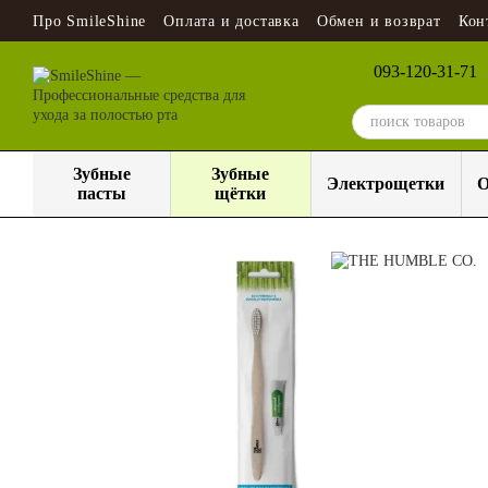
Перейти к основному контенту
Про SmileShine
Оплата и доставка
Обмен и возврат
Кон
093-120-31-71
Зубные
Зубные
Электрощетки
О
пасты
щётки