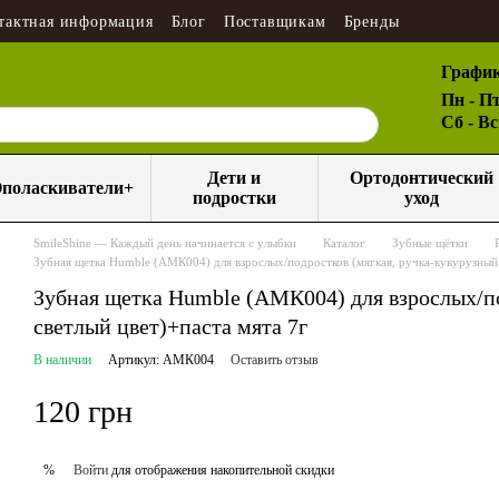
тактная информация
Блог
Поставщикам
Бренды
График
Пн - Пт
Сб - В
Дети и
Ортодонтический
поласкиватели+
подростки
уход
SmileShine — Каждый день начинается с улыбки
Каталог
Зубные щётки
Зубная щетка Humble (АМК004) для взрослых/подростков (мягкая, ручка-кукурузный 
Зубная щетка Humble (АМК004) для взрослых/по
светлый цвет)+паста мята 7г
В наличии
Артикул: АМК004
Оставить отзыв
120 грн
Войти
для отображения накопительной скидки
%