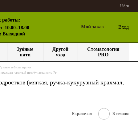
UA
ru
 работы:
Мой заказ
Вход
:
10.00–18.00
с: Выходной
Зубные
Другой
Стоматология
нити
уход
PRO
Ручные зубные щетки
крахмал, светлый цвет)+паста мята 7г
дростков (мягкая, ручка-кукурузный крахмал,
К сравнению
В желания