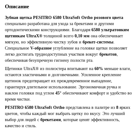
Описание
Зубная щетка PESITRO 6580 UltraSoft Ortho розового цвета
специально разработана для ухода за брекетами и другими
ортодонтическими конструкциями. Благодаря
6580 ультратонким
щетинкам UltraX®
толщиной всего
0,10 мм
она обеспечивает
мягкую, но эффективную чистку зубов и
брекет-системы
.
Специальное
V-образное
углубление на головке щетки позволяет
легко достигать труднодоступных участков вокруг
брекетов
,
обеспечивая безупречную гигиену полости рта.
Щетинки UltraX® из полиэстера впитывают на
60%
меньше влаги,
остаются эластичными и долговечными. Усиленное крепление
щетинок предотвращает их преждевременное выпадение,
гарантируя длительное использование. Эргономичная ручка и
наклон головки под углом
45°
обеспечивают комфорт и удобство во
время чистки.
PESITRO 6580 UltraSoft Ortho
представлена в палитре из
8
ярких
цветов, чтобы каждый мог выбрать щетку по вкусу. Это лучший
выбор для людей с
брекетами
, которые ценят эффективность,
качество и стиль.