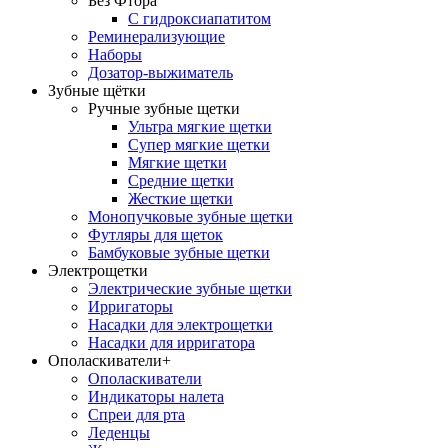
Без Фтора
С гидроксиапатитом
Реминерализующие
Наборы
Дозатор-выжиматель
Зубные щётки
Ручные зубные щетки
Ультра мягкие щетки
Супер мягкие щетки
Мягкие щетки
Средние щетки
Жесткие щетки
Монопучковые зубные щетки
Футляры для щеток
Бамбуковые зубные щетки
Электрощетки
Электрические зубные щетки
Ирригаторы
Насадки для электрощетки
Насадки для ирригатора
Ополаскиватели+
Ополаскиватели
Индикаторы налета
Спреи для рта
Леденцы