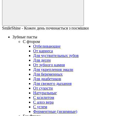
SmileShine - Кожен день починається з посмішки
Зубные пасты
С фтором
Отбеливающие
От кариеса
Для чуствительных зубов
Для десен
От зубного камня
Для укрепления эмали
Для беременных
Для диабетиков
Для свежего дыхания
От сухости
Натуральные
С ксилитом
С алоэ вера
С углем
Ферментные (энзимные)