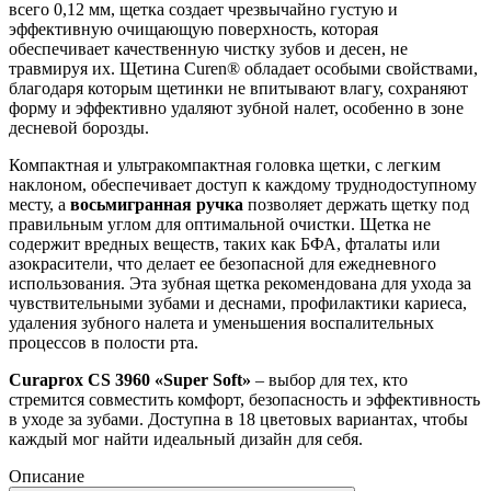
всего 0,12 мм, щетка создает чрезвычайно густую и
эффективную очищающую поверхность, которая
обеспечивает качественную чистку зубов и десен, не
травмируя их. Щетина Curen® обладает особыми свойствами,
благодаря которым щетинки не впитывают влагу, сохраняют
форму и эффективно удаляют зубной налет, особенно в зоне
десневой борозды.
Компактная и ультракомпактная головка щетки, с легким
наклоном, обеспечивает доступ к каждому труднодоступному
месту, а
восьмигранная ручка
позволяет держать щетку под
правильным углом для оптимальной очистки. Щетка не
содержит вредных веществ, таких как БФА, фталаты или
азокрасители, что делает ее безопасной для ежедневного
использования. Эта зубная щетка рекомендована для ухода за
чувствительными зубами и деснами, профилактики кариеса,
удаления зубного налета и уменьшения воспалительных
процессов в полости рта.
Curaprox CS 3960 «Super Soft»
– выбор для тех, кто
стремится совместить комфорт, безопасность и эффективность
в уходе за зубами. Доступна в 18 цветовых вариантах, чтобы
каждый мог найти идеальный дизайн для себя.
Описание