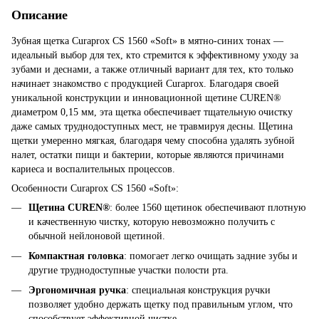
Описание
Зубная щетка Curaprox CS 1560 «Soft» в мятно-синих тонах —
идеальный выбор для тех, кто стремится к эффективному уходу за
зубами и деснами, а также отличный вариант для тех, кто только
начинает знакомство с продукцией Curaprox. Благодаря своей
уникальной конструкции и инновационной щетине CUREN®
диаметром 0,15 мм, эта щетка обеспечивает тщательную очистку
даже самых труднодоступных мест, не травмируя десны. Щетина
щетки умеренно мягкая, благодаря чему способна удалять зубной
налет, остатки пищи и бактерии, которые являются причинами
кариеса и воспалительных процессов.
Особенности Curaprox CS 1560 «Soft»:
Щетина CUREN®
: более 1560 щетинок обеспечивают плотную
и качественную чистку, которую невозможно получить с
обычной нейлоновой щетиной.
Компактная головка
: помогает легко очищать задние зубы и
другие труднодоступные участки полости рта.
Эргономичная ручка
: специальная конструкция ручки
позволяет удобно держать щетку под правильным углом, что
способствует эффективной чистке.