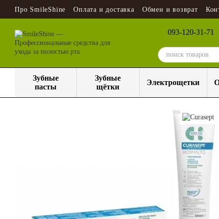
Перейти к основному контенту
Про SmileShine
Оплата и доставка
Обмен и возврат
Кон
093-120-31-71
Зубные
Зубные
Электрощетки
О
пасты
щётки