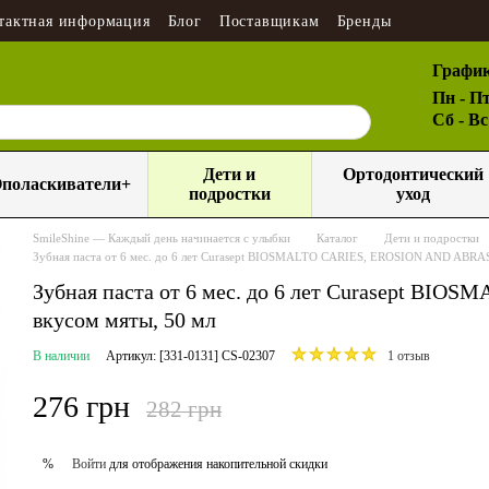
тактная информация
Блог
Поставщикам
Бренды
График
Пн - Пт
Сб - В
Дети и
Ортодонтический
поласкиватели+
подростки
уход
SmileShine — Каждый день начинается с улыбки
Каталог
Дети и подростки
Зубная паста от 6 мес. до 6 лет Curasept BIOSMALTO CARIES, EROSION AND ABRAS
Зубная паста от 6 мес. до 6 лет Curasept B
вкусом мяты, 50 мл
В наличии
Артикул: [331-0131] CS-02307
1 отзыв
276 грн
282 грн
Войти
для отображения накопительной скидки
%