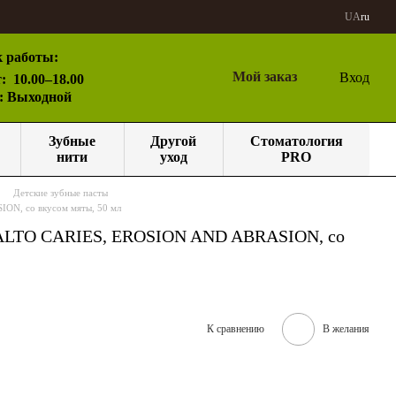
UA
ru
 работы:
Мой заказ
Вход
:
10.00–18.00
с: Выходной
Зубные
Другой
Стоматология
нити
уход
PRO
Детские зубные пасты
ION, со вкусом мяты, 50 мл
IOSMALTO CARIES, EROSION AND ABRASION, со
К сравнению
В желания