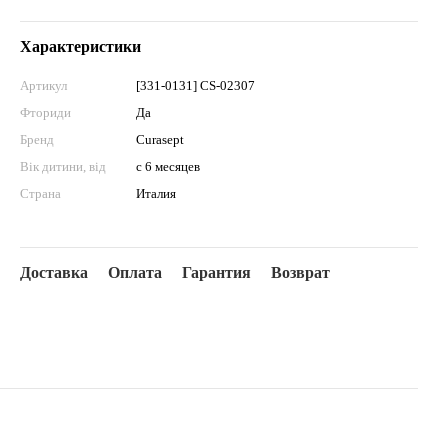
Характеристики
Артикул
[331-0131] CS-02307
Фториди
Да
Бренд
Curasept
Вік дитини, від
с 6 месяцев
Страна
Италия
Доставка
Оплата
Гарантия
Возврат