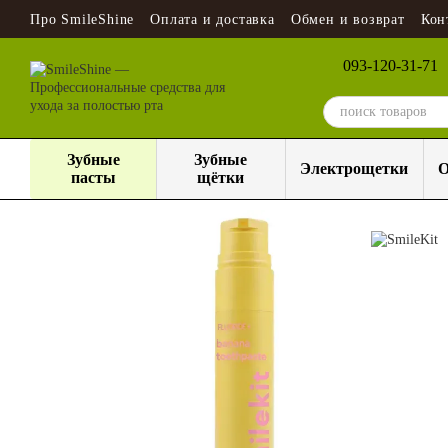
Перейти к основному контенту
Про SmileShine
Оплата и доставка
Обмен и возврат
Кон
093-120-31-71
Зубные
Зубные
Электрощетки
О
пасты
щётки