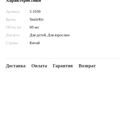
Характеристики
Артикул
5.1030
Бренд
SmileKit
Об'єм, мл
60 мл
Для кого
Для детей, Для взрослых
Страна
Китай
Доставка
Оплата
Гарантия
Возврат