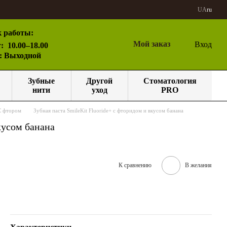
UA
ru
 работы:
Мой заказ
Вход
:
10.00–18.00
с: Выходной
Зубные
Другой
Стоматология
нити
уход
PRO
С фтором
Зубная паста SmileKit Fluoride+ с фторидом и вкусом банана
кусом банана
К сравнению
В желания