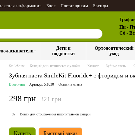
тактная информация
Блог
Поставщикам
Бренды
График
Пн - Пт
Сб - В
Дети и
Ортодонтический
поласкиватели+
подростки
уход
SmileShine — Каждый день начинается с улыбки
Каталог
Зубные пасты
Зубная паста SmileKit Fluoride+ с фторидом и в
В наличии
Артикул: 5.1030
Оставить отзыв
298 грн
321 грн
Войти
для отображения накопительной скидки
%
Купить
Быстрый заказ