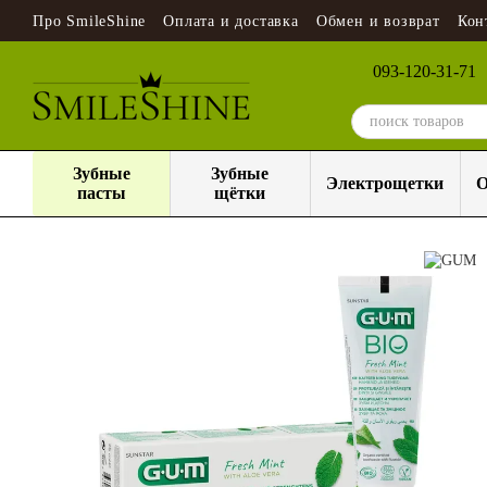
Перейти к основному контенту
Про SmileShine
Оплата и доставка
Обмен и возврат
Кон
093-120-31-71
Зубные
Зубные
Электрощетки
О
пасты
щётки