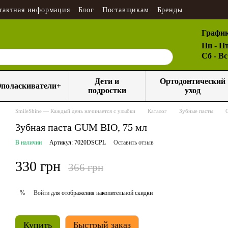
тактная информация
Блог
Поставщикам
Бренды
График
Пн - Пт
Сб - В
Дети и
Ортодонтический
поласкиватели+
подростки
уход
SmileShine — Каждый день начинается с улыбки
Каталог
Зубные пасты
Зубная паста GUM BIO, 75 мл
В наличии
Артикул: 7020DSCPL
Оставить отзыв
330 грн
366 грн
Войти
для отображения накопительной скидки
%
Купить
Быстрый заказ