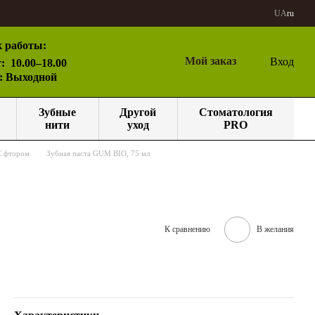
UA
ru
 работы:
Мой заказ
Вход
:
10.00–18.00
с: Выходной
Зубные
Другой
Стоматология
нити
уход
PRO
С фтором
Зубная паста GUM BIO, 75 мл
К сравнению
В желания