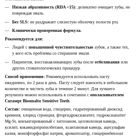
Низкая абразивность (RDA <15):
деликатно очищает зубы, не
повреждая эмаль.
Без SLS:
не раздражает слизистую оболочку полости рта.
Клинически проверенная формула.
Рекомендуется для:
Людей с
повышенной чувствительностью
зубов, а также тех,
у кого есть проблемы со стиранием эмали.
Пациентов, восстанавливающих зубы после
отбеливания
или
других стоматологических процедур.
Способ применения:
Рекомендуется использовать пасту
ежедневно, по 2 раза в день. Пасту следует наносить в небольшом
количестве и чистить зубы в течение 2 минут. Для лучшего
результата можно использовать в сочетании с
ополаскивателем
Curasept Biosmalto Sensitive Teeth
.
Состав:
очищенная вода, глицерин, гидратированный диоксид
кремния, хлорид стронция, фторгидроксиапатит, гидроксиапатит
Mg-Sr, конъюгированный с хитозаном, целлюлозная камедь,
ксилит, кокамидопропилбетаин, ксантановая камедь, ацесульфам
калия, монофторфосфат натрия, ароматизатор, глицеринбензоат