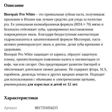
Описание
Biorepair Pro White
– это премиальная зубная паста, получившая
признание в Италии как лучшее средство для ухода за полостью
рта. Ее уникальная низкоабразивная формула (RDA ≈ 70) мягко и
безопасно отбеливает зубы, одновременно восстанавливая
поврежденную эмаль. Благодаря биодоступным наночастицам
гидроксиапатита в запатентованной формуле Microrepair, паста
активно реминерализует эмаль и дентин, делая зубы крепкими и
здоровыми.
Biorepair Pro White защищает от кариеса, образует защитную
пленку, препятствующую появлению налета и пигментации от
кофе, чая или сигарет. Она предотвращает развитие бактерий и
обеспечивает длительное свежее дыхание. Не содержит фтора, SLS,
парабенов, диоксида титана и других вредных веществ. Подходит
для использования с обычными и электрическими щетками,
рекомендована
для взрослых и детей от 12 лет.
Характеристики
Артикул
8017331054215