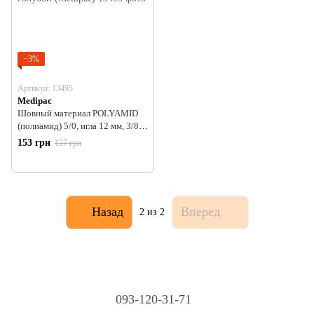
−3%
Артикул: 13495
Medipac
Шовный материал POLYAMID
(полиамид) 5/0, игла 12 мм, 3/8,
обратно-режущая, 45 см,
153 грн
157 грн
мононить, голубой (Medipac)
Назад
Вперед
2
из 2
093-120-31-71