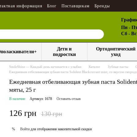
тактная информация
Блог
Поставщикам
Бренды
График
Пн - Пт
Сб - В
Дети и
Ортодонтический
поласкиватели+
подростки
уход
SmileShine — Каждый день начинается с улыбки
Каталог
Зубные пасты
Ежедневная отбеливающая зубная паста Solident Blackcurrant mint, со вкусом смород
Ежедневная отбеливающая зубная паста Solident
мяты, 25 г
В наличии
Артикул: 1678
Оставить отзыв
126 грн
130 грн
Войти
для отображения накопительной скидки
%