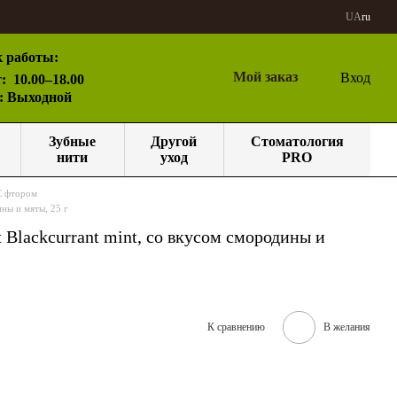
UA
ru
 работы:
Мой заказ
Вход
:
10.00–18.00
с: Выходной
Зубные
Другой
Стоматология
нити
уход
PRO
С фтором
ины и мяты, 25 г
 Blackcurrant mint, со вкусом смородины и
К сравнению
В желания