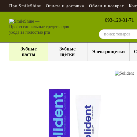
Перейти к основному контенту
Про SmileShine
Оплата и доставка
Обмен и возврат
Кон
093-120-31-71
Зубные
Зубные
Электрощетки
О
пасты
щётки