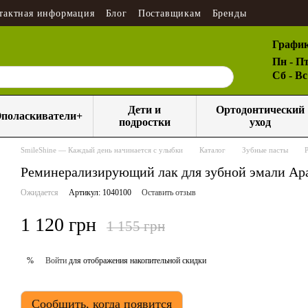
тактная информация
Блог
Поставщикам
Бренды
График
Пн - Пт
Сб - В
Дети и
Ортодонтический
поласкиватели+
подростки
уход
SmileShine — Каждый день начинается с улыбки
Каталог
Зубные пасты
Реминерализирующий лак для зубной эмали Apa
Ожидается
Артикул: 1040100
Оставить отзыв
1 120 грн
1 155 грн
Войти
для отображения накопительной скидки
%
Сообщить, когда появится