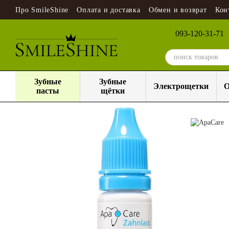
Перейти к основному контенту
Про SmileShine
Оплата и доставка
Обмен и возврат
Кон
093-120-31-71
Зубные
Зубные
Электрощетки
О
пасты
щётки