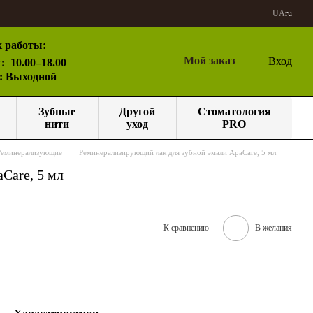
UA
ru
 работы:
Мой заказ
Вход
:
10.00–18.00
с: Выходной
Зубные
Другой
Стоматология
нити
уход
PRO
Реминерализующие
Реминерализирующий лак для зубной эмали ApaCare, 5 мл
Care, 5 мл
К сравнению
В желания