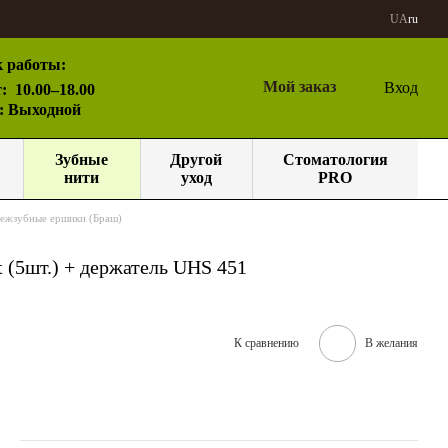
UA
ru
 работы:
Мой заказ
Вход
:
10.00–18.00
с: Выходной
Зубные
Другой
Стоматология
нити
уход
PRO
ежзубные ершики (Браш)
 (5шт.) + держатель UHS 451
К сравнению
В желания