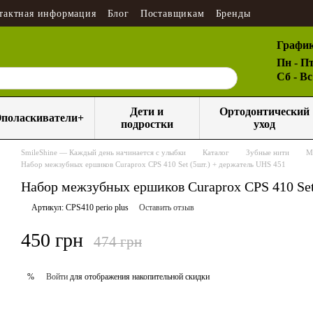
тактная информация
Блог
Поставщикам
Бренды
График
Пн - Пт
Сб - В
Дети и
Ортодонтический
поласкиватели+
подростки
уход
SmileShine — Каждый день начинается с улыбки
Каталог
Зубные нити
М
Набор межзубных ершиков Curaprox CPS 410 Set (5шт.) + держатель UHS 451
Набор межзубных ершиков Curaprox CPS 410 Set
Артикул: CPS410 perio plus
Оставить отзыв
450 грн
474 грн
Войти
для отображения накопительной скидки
%