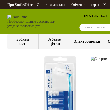
Перейти к основному контенту
Про SmileShine
Оплата и доставка
Обмен и возврат
Кон
093-120-31-71
Зубные
Зубные
Электрощетки
О
пасты
щётки