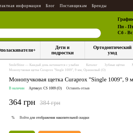
тактная информация
Блог
Поставщикам
Бренды
График
Пн - Пт
Сб - В
Дети и
Ортодонтический
поласкиватели+
подростки
уход
SmileShine — Каждый день начинается с улыбки
Каталог
Зубные щётки
Монопучковая щетка Curaprox "Single 1009", 9 мм, Оранжевый (O)
Монопучковая щетка Curaprox "Single 1009", 9
В наличии
Артикул: CS 1009 (O)
Оставить отзыв
364 грн
384 грн
Войти
для отображения накопительной скидки
%