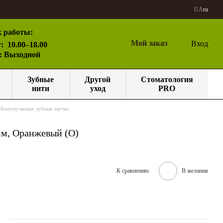
UA
ru
 работы:
Мой заказ
Вход
:
10.00–18.00
с: Выходной
Зубные
Другой
Стоматология
нити
уход
PRO
Монопучковые зубные щетки
 мм, Оранжевый (O)
К сравнению
В желания