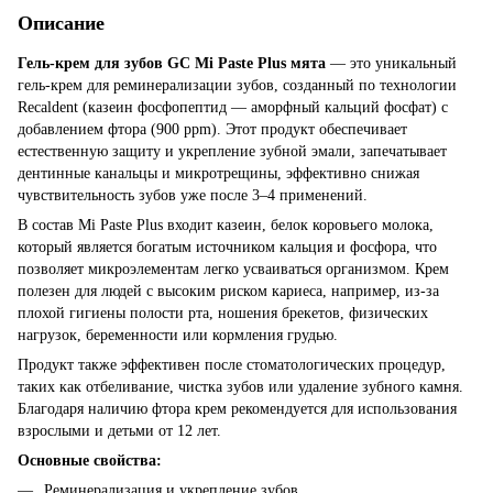
Описание
Гель-крем для зубов GC
Mi Paste Plus мята
— это уникальный
гель-крем для реминерализации зубов, созданный по технологии
Recaldent (казеин фосфопептид — аморфный кальций фосфат) с
добавлением фтора (900 ppm). Этот продукт обеспечивает
естественную защиту и укрепление зубной эмали, запечатывает
дентинные канальцы и микротрещины, эффективно снижая
чувствительность зубов уже после 3–4 применений.
В состав Mi Paste Plus входит казеин, белок коровьего молока,
который является богатым источником кальция и фосфора, что
позволяет микроэлементам легко усваиваться организмом. Крем
полезен для людей с высоким риском кариеса, например, из-за
плохой гигиены полости рта, ношения брекетов, физических
нагрузок, беременности или кормления грудью.
Продукт также эффективен после стоматологических процедур,
таких как отбеливание, чистка зубов или удаление зубного камня.
Благодаря наличию фтора крем рекомендуется для использования
взрослыми и детьми от 12 лет.
Основные свойства:
Реминерализация и укрепление зубов.