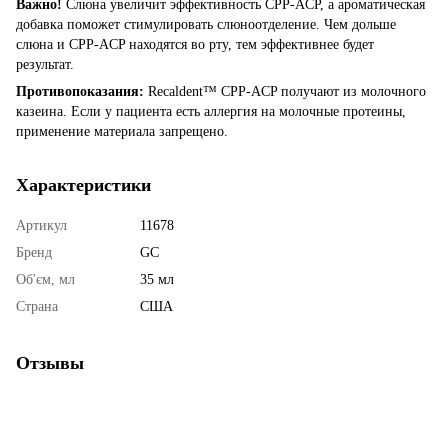
Важно!
Слюна увеличит эффективность CPP-ACP, а ароматическая
добавка поможет стимулировать слюноотделение. Чем дольше
слюна и CPP-ACP находятся во рту, тем эффективнее будет
результат.
Противопоказания:
Recaldent™ CPP-ACP получают из молочного
казеина. Если у пациента есть аллергия на молочные протеины,
применение материала запрещено.
Характеристики
Артикул
11678
Бренд
GC
Об'єм, мл
35 мл
Страна
США
Отзывы