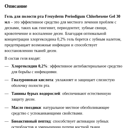
Описание
Гель для полости рта Frezyderm Periodigum Chlorhexene Gel 30
мл
– это эффективное средство для местного лечения проблем с
деснами, таких как гингивит, периодонтит, зубные свищи,
кровотечение и воспаление десен. Благодаря оптимальной
концентрации хлоргексидина 0,2% гель борется с зубным налетом,
предотвращает возможные инфекции и способствует
восстановлению тканей десен.
В состав геля входят:
Хлоргексидин 0,2%
: эффективное антибактериальное средство
для борьбы с инфекциями.
Гиалуроновая кислота
: увлажняет и защищает слизистую
оболочку полости рта.
Танины бурых водорослей
: обеспечивают естественную
защиту десен.
Масло гвоздики
: натуральное местное обезболивающее
средство с успокаивающими свойствами.
Биоактивный пептид
: способствует активации зубных
остеобластов и уменьшению потери костной ткани.