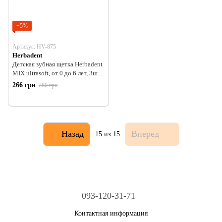
−5%
Артикул: HV-875
Herbadent
Детская зубная щетка Herbadent
MIX ultrasoft, от 0 до 6 лет, 3шт.в
упаковке, ультра мягкая, микс
266 грн
280 грн
цветов
Назад
Вперед
15
из 15
093-120-31-71
Контактная информация