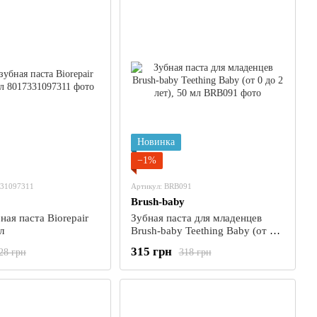
Новинка
−1%
331097311
Артикул: BRB091
Brush-baby
ная паста Biorepair
Зубная паста для младенцев
л
Brush-baby Teething Baby (от 0
до 2 лет), 50 мл
315 грн
28 грн
318 грн