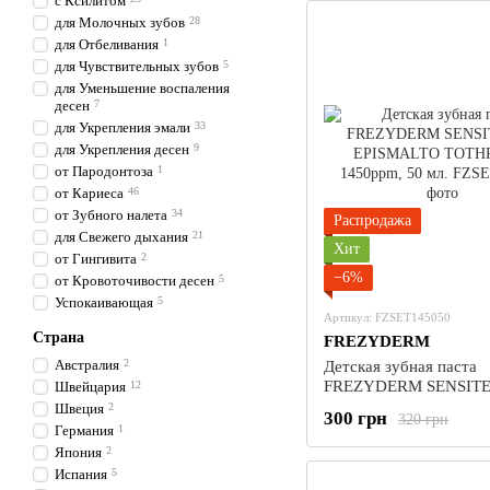
с Ксилитом
для Молочных зубов
28
для Отбеливания
1
для Чувствительных зубов
5
для Уменьшение воспаления
десен
7
для Укрепления эмали
33
для Укрепления десен
9
от Пародонтоза
1
от Кариеса
46
от Зубного налета
34
Распродажа
для Свежего дыхания
21
Хит
от Гингивита
2
−6%
от Кровоточивости десен
5
Успокаивающая
5
Артикул: FZSET145050
Страна
FREZYDERM
Австралия
2
Детская зубная паста
FREZYDERM SENSIT
Швейцария
12
EPISMALTO TOTHPA
Швеция
2
300 грн
320 грн
1450ppm, 50 мл.
Германия
1
Япония
2
Испания
5