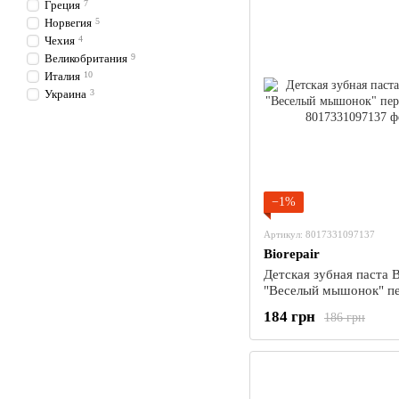
Греция
7
Норвегия
5
Чехия
4
Великобритания
9
Италия
10
Украина
3
−1%
Артикул: 8017331097137
Biorepair
Детская зубная паста B
"Веселый мышонок" пе
мл
184 грн
186 грн