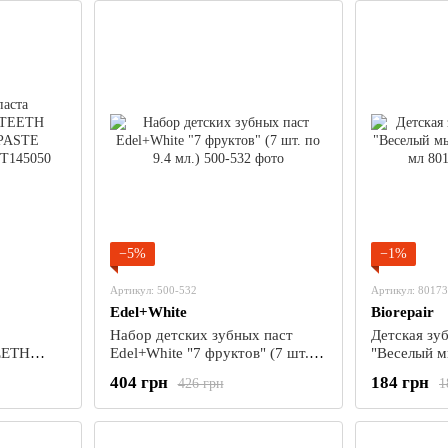
−5%
−1%
Артикул: 500-532
Артикул: 8017
Edel+White
Biorepair
Набор детских зубных паст
Детская зуб
EETH
Edel+White "7 фруктов" (7 шт.
"Веселый м
STE
по 9.4 мл.)
50 мл
404 грн
184 грн
426 грн
1