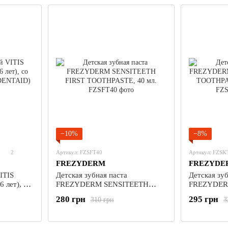
−10%
−8%
2
Артикул: FZSFT40
Артикул: FZSK
FREZYDERM
FREZYDE
ITIS
Детская зубная паста
Детская зуб
6 лет), со
FREZYDERM SENSITEETH
FREZYDER
FIRST TOOTHPASTE, 40 мл.
KID'S TOO
280 грн
295 грн
310 грн
3
мл.