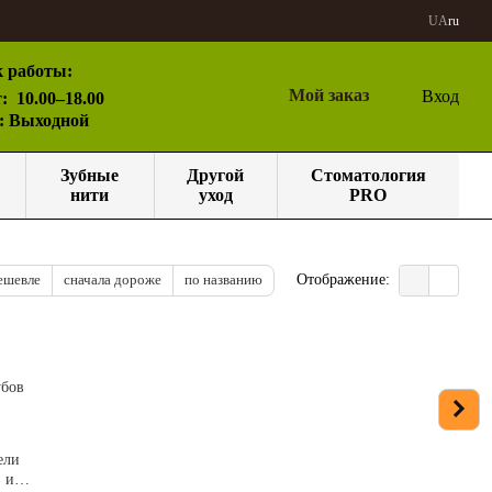
UA
ru
 работы:
Мой заказ
Вход
:
10.00–18.00
с: Выходной
Зубные
Другой
Стоматология
нити
уход
PRO
ешевле
сначала дороже
по названию
Отображение:
ели
в и