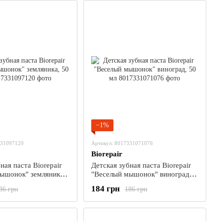
−1%
331097120
Артикул: 8017331071076
Biorepair
ная паста Biorepair
Детская зубная паста Biorepair
ышонок" земляника,
"Веселый мышонок" виноград,
50 мл
184 грн
86 грн
186 грн