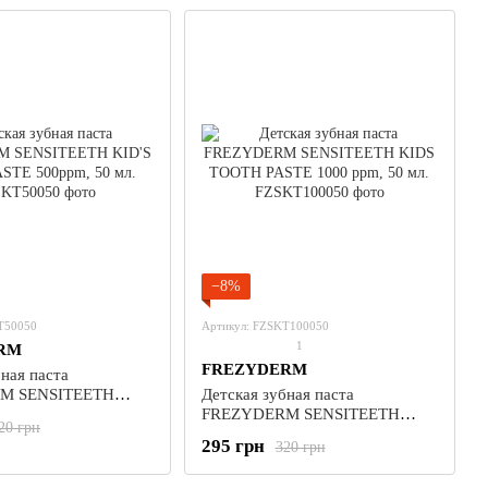
−8%
T50050
Артикул: FZSKT100050
1
RM
FREZYDERM
ная паста
M SENSITEETH
Детская зубная паста
THPASTE 500ppm, 50
FREZYDERM SENSITEETH
20 грн
KIDS TOOTH PASTE 1000 ppm,
295 грн
320 грн
50 мл.