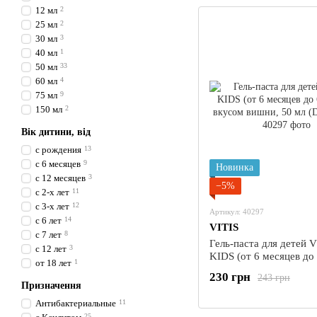
12 мл
2
25 мл
2
30 мл
3
40 мл
1
50 мл
33
60 мл
4
75 мл
9
150 мл
2
Вік дитини, від
с рождения
13
с 6 месяцев
9
Новинка
с 12 месяцев
3
−5%
с 2-х лет
11
с 3-х лет
12
Артикул: 40297
с 6 лет
14
VITIS
с 7 лет
8
Гель-паста для детей V
с 12 лет
3
KIDS (от 6 месяцев до 
от 18 лет
1
вкусом вишни, 50 мл
230 грн
243 грн
(DENTAID)
Призначення
Антибактериальные
11
25