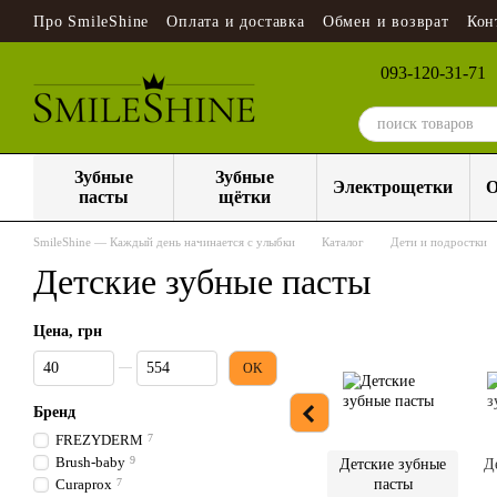
Перейти к основному контенту
Про SmileShine
Оплата и доставка
Обмен и возврат
Кон
093-120-31-71
Зубные
Зубные
Электрощетки
О
пасты
щётки
SmileShine — Каждый день начинается с улыбки
Каталог
Дети и подростки
Детские зубные пасты
Цена, грн
От Цена, грн
До Цена, грн
OK
Бренд
FREZYDERM
7
Brush-baby
9
Детские зубные
Д
Curaprox
7
пасты