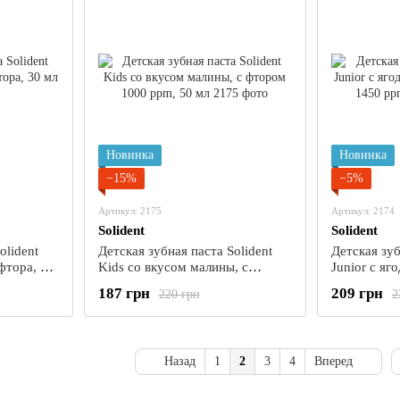
Новинка
Новинка
−15%
−5%
Артикул: 2175
Артикул: 2174
Solident
Solident
olident
Детская зубная паста Solident
Детская зуб
фтора, 30
Kids со вкусом малины, с
Junior с яг
фтором 1000 ppm, 50 мл
фтором 145
187 грн
209 грн
220 грн
2
Назад
1
2
3
4
Вперед