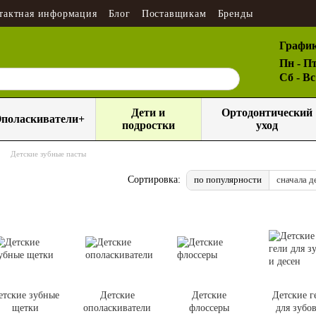
тактная информация
Блог
Поставщикам
Бренды
График
Пн - Пт
Сб - В
Дети и
Ортодонтический
поласкиватели+
подростки
уход
Детские зубные пасты
по популярности
сначала д
Сортировка:
етские зубные
Детские
Детские
Детские г
щетки
ополаскиватели
флоссеры
для зубо