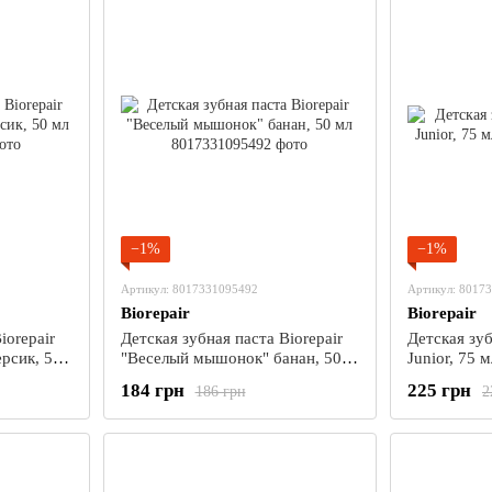
−1%
−1%
Артикул: 8017331095492
Артикул: 8017
Biorepair
Biorepair
iorepair
Детская зубная паста Biorepair
Детская зуб
рсик, 50
"Веселый мышонок" банан, 50
Junior, 75 м
мл
184 грн
225 грн
186 грн
2