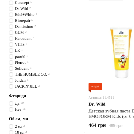
Curasept
5
Dr. Wild
2
Edel+White
1
Biorepair
5
Dentissimo
2
GUM
2
Herbadent
4
VITIS
3
LR
1
paro®
1
Pierrot
5
Solident
3
THE HUMBLE CO.
2
Jordan
5
JACK N' JILL
2
−5%
Фториди
Артикул: 11.4511
Да
50
Dr. Wild
Нет
16
Детская зубная паста D
EMOFORM Kids (от 0 до
Об'єм, мл
фторидом натрия и оло
464 грн
489 грн
2 мл
3
500 ppm F-), 75 мл
10 мл
3