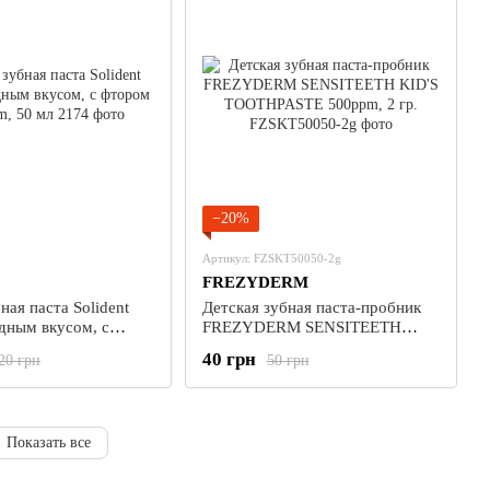
−20%
Артикул: FZSKT50050-2g
FREZYDERM
ная паста Solident
Детская зубная паста-пробник
одным вкусом, с
FREZYDERM SENSITEETH
0 ppm, 50 мл
KID'S TOOTHPASTE 500ppm, 2
40 грн
20 грн
50 грн
гр.
Показать все