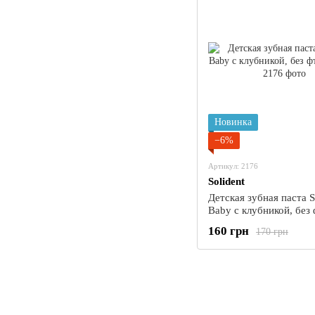
Новинка
−6%
Артикул: 2176
Solident
Детская зубная паста S
Baby с клубникой, без 
мл
160 грн
170 грн