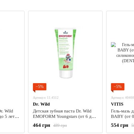
десен
−5%
−5%
Артикул: 11.4512
Артикул: 40400
Dr. Wild
VITIS
r. Wild
Детская зубная паста Dr. Wild
Гель-мазь д
 5 лет) с
EMOFORM Youngstars (от 6 до
BABY (от 0 
ва (всего
12 лет) с фторидом натрия и
силиконовы
464 грн
554 грн
489 грн
5
олова (всего 1000 ppm F-), 75 мл
(DENTAID)