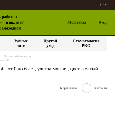
UA
ru
 работы:
Мой заказ
Вход
:
10.00–18.00
с: Выходной
Зубные
Другой
Стоматология
нити
уход
PRO
Детские зубные щетки
 желтый
, от 0 до 6 лет, ультра мягкая, цвет желтый
К сравнению
В желания