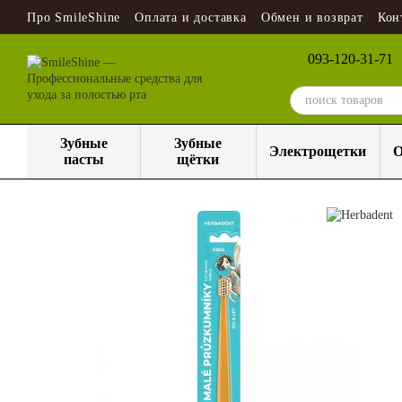
Перейти к основному контенту
Про SmileShine
Оплата и доставка
Обмен и возврат
Кон
093-120-31-71
Зубные
Зубные
Электрощетки
О
пасты
щётки