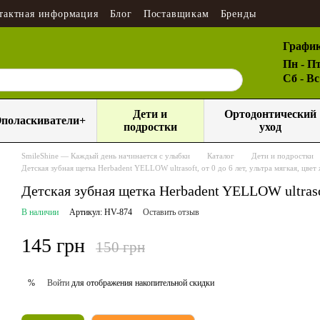
тактная информация
Блог
Поставщикам
Бренды
График
Пн - Пт
Сб - В
Дети и
Ортодонтический
поласкиватели+
подростки
уход
SmileShine — Каждый день начинается с улыбки
Каталог
Дети и подростки
Детская зубная щетка Herbadent YELLOW ultrasoft, от 0 до 6 лет, ультра мягкая, цвет
Детская зубная щетка Herbadent YELLOW ultrasoft
В наличии
Артикул: HV-874
Оставить отзыв
145 грн
150 грн
Войти
для отображения накопительной скидки
%