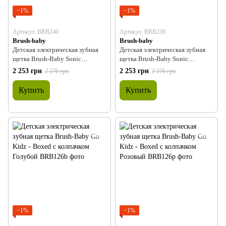
−1%
−1%
Артикул: BRB240
Артикул: BRB236
Brush-baby
Brush-baby
Детская электрическая зубная
Детская электрическая зубная
щетка Brush-Baby Sonic
щетка Brush-Baby Sonic
Toothbrush WildOnes (от 0 до 10
Toothbrush WildOnes (от 0 до 10
2 253 грн
2 253 грн
2 276 грн
2 276 грн
лет) Пингвин
лет) Бегемот
Купить
Купить
−1%
−1%