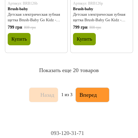
Артикул: BRB126b
Артикул: BRB126p
Brush-baby
Brush-baby
Детская электрическая зубная
Детская электрическая зубная
щетка Brush-Baby Go Kidz -
щетка Brush-Baby Go Kidz -
Boxed с колпачком Голубой
Boxed с колпачком Розовый
799 грн
799 грн
808 грн
808 грн
Купить
Купить
Показать еще 20 товаров
Назад
Вперед
1
из 3
093-120-31-71