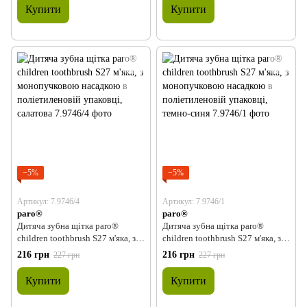
помаранчева
Купити
Купити
−5%
−5%
Артикул: 7.9746/4
Артикул: 7.9746/1
paro®
paro®
Дитяча зубна щітка paro®
Дитяча зубна щітка paro®
children toothbrush S27 м'яка, з
children toothbrush S27 м'яка, з
монопучковою насадкою в
монопучковою насадкою в
216 грн
216 грн
227 грн
227 грн
поліетиленовій упаковці,
поліетиленовій упаковці, темно-
салатова
синя
Купити
Купити