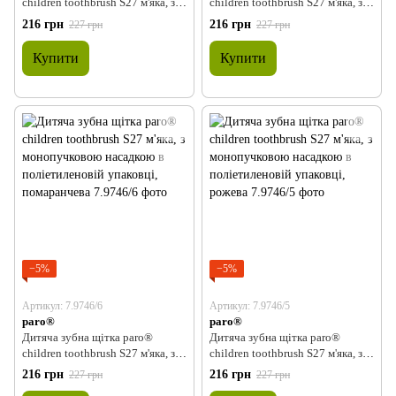
children toothbrush S27 м'яка, з
children toothbrush S27 м'яка, з
монопучковою насадкою в
монопучковою насадкою в
216 грн
216 грн
227 грн
227 грн
поліетиленовій упаковці,
поліетиленовій упаковці, зелена
блакитна
Купити
Купити
−5%
−5%
Артикул: 7.9746/6
Артикул: 7.9746/5
paro®
paro®
Дитяча зубна щітка paro®
Дитяча зубна щітка paro®
children toothbrush S27 м'яка, з
children toothbrush S27 м'яка, з
монопучковою насадкою в
монопучковою насадкою в
216 грн
216 грн
227 грн
227 грн
поліетиленовій упаковці,
поліетиленовій упаковці, рожева