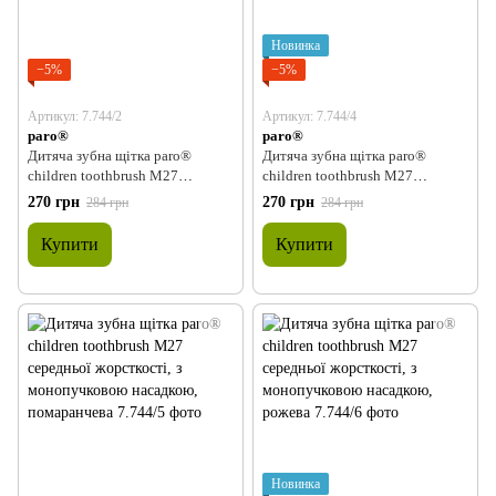
Новинка
−5%
−5%
Артикул: 7.744/2
Артикул: 7.744/4
paro®
paro®
Дитяча зубна щітка paro®
Дитяча зубна щітка paro®
children toothbrush M27
children toothbrush M27
середньої жорсткості, з
середньої жорсткості, з
270 грн
270 грн
284 грн
284 грн
монопучковою насадкою,
монопучковою насадкою, зелена
блакитна
Купити
Купити
Новинка