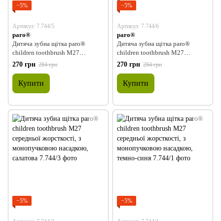
−5%
−5%
Артикул: 7.744/5
Артикул: 7.744/6
paro®
paro®
Дитяча зубна щітка paro®
Дитяча зубна щітка paro®
children toothbrush M27
children toothbrush M27
середньої жорсткості, з
середньої жорсткості, з
270 грн
270 грн
284 грн
284 грн
монопучковою насадкою,
монопучковою насадкою,
помаранчева
рожева
Купити
Купити
−5%
−5%