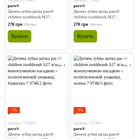
Артикул: 7.744/3
Артикул: 7.744/1
paro®
paro®
Дитяча зубна щітка paro®
Дитяча зубна щітка paro®
children toothbrush M27
children toothbrush M27
середньої жорсткості, з
середньої жорсткості, з
270 грн
270 грн
284 грн
284 грн
монопучковою насадкою,
монопучковою насадкою, темно-
салатова
синя
Купити
Купити
−5%
−5%
Артикул: 7.9746/2
Артикул: 7.9746/3
paro®
paro®
Дитяча зубна щітка paro®
Дитяча зубна щітка paro®