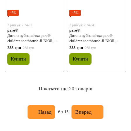
−5%
−5%
Артикул: 7.742/2
Артикул: 7.742/4
paro®
paro®
Дитяча зубна щітка paro®
Дитяча зубна щітка paro®
children toothbrush JUNIOR,
children toothbrush JUNIOR,
блакитна
зелена
255 грн
255 грн
268 грн
268 грн
Купити
Купити
Показати ще 20 товарів
Назад
Вперед
6
з 15