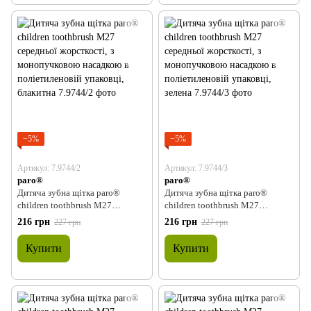
−5%
−5%
Артикул: 7.9744/2
Артикул: 7.9744/3
paro®
paro®
Дитяча зубна щітка paro®
Дитяча зубна щітка paro®
children toothbrush M27
children toothbrush M27
середньої жорсткості, з
середньої жорсткості, з
216 грн
216 грн
227 грн
227 грн
монопучковою насадкою в
монопучковою насадкою в
поліетиленовій упаковці,
поліетиленовій упаковці, зелена
Купити
Купити
блакитна