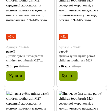
−5%
−5%
Артикул: 7.9744/6
Артикул: 7.9744/5
paro®
paro®
Дитяча зубна щітка paro®
Дитяча зубна щітка paro®
children toothbrush M27
children toothbrush M27
середньої жорсткості, з
середньої жорсткості, з
216 грн
216 грн
227 грн
227 грн
монопучковою насадкою в
монопучковою насадкою в
поліетиленовій упаковці,
поліетиленовій упаковці, рожева
Купити
Купити
помаранчева