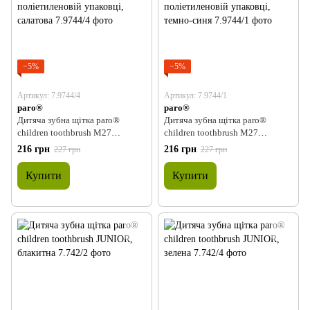
−5%
−5%
Артикул: 7.9744/4
Артикул: 7.9744/1
paro®
paro®
Дитяча зубна щітка paro®
Дитяча зубна щітка paro®
children toothbrush M27
children toothbrush M27
середньої жорсткості, з
середньої жорсткості, з
216 грн
216 грн
227 грн
227 грн
монопучковою насадкою в
монопучковою насадкою в
поліетиленовій упаковці,
поліетиленовій упаковці, темно-
Купити
Купити
салатова
синя