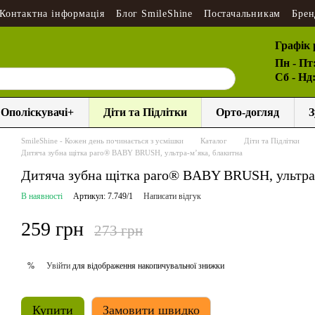
Контактна інформація
Блог SmileShine
Постачальникам
Брен
Графік 
Пн - Пт
Сб - Нд
Ополіскувачі+
Діти та Підлітки
Орто-догляд
З
SmileShine - Кожен день починається з усмішки
Каталог
Діти та Підлітки
Дитяча зубна щітка paro® BABY BRUSH, ультра-м’яка, блакитна
Дитяча зубна щітка paro® BABY BRUSH, ультра
В наявності
Артикул: 7.749/1
Написати відгук
259 грн
273 грн
Увійти
для відображення накопичувальної знижки
%
Купити
Замовити швидко