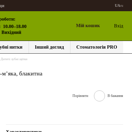
ди
UA
ru
роботи:
Мій кошик
Вхід
:
10.00–18.00
: Вихідний
убні нитки
Інший догляд
Стоматологія PRO
Дитячі зубні щітки
-м’яка, блакитна
Порівняти
В бажання
Характеристики