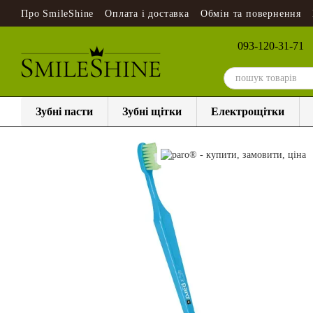
Перейти до основного контенту
Про SmileShine
Оплата і доставка
Обмін та повернення
093-120-31-71
Зубні пасти
Зубні щітки
Електрощітки