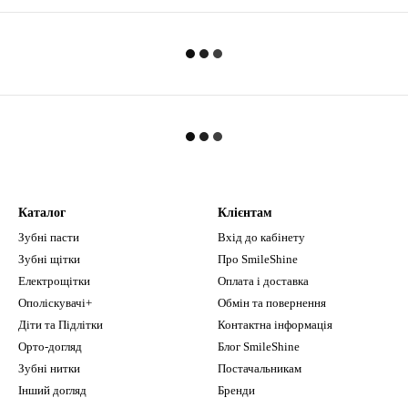
Каталог
Клієнтам
Зубні пасти
Вхід до кабінету
Зубні щітки
Про SmileShine
Електрощітки
Оплата і доставка
Ополіскувачі+
Обмін та повернення
Діти та Підлітки
Контактна інформація
Орто-догляд
Блог SmileShine
Зубні нитки
Постачальникам
Інший догляд
Бренди