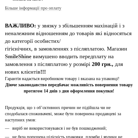
Більше інформації про оплату
ВАЖЛИВО:
у звязку з збільшенням махінацій і з
неналежним відношенням до товарів які відносяться
до категорії особистих/
гігієнічних, в замовленнях з післяплатою. Магазин
SmileShine
вимушено вводить передплату на
замовлення з післяплатою у розмірі
200 грн.,
для
нових клієнтів
!!!
Гарантія надається виробником товару і вказана на упаковці!
Діюче законодавство передбачає можливість повернення товару
протягом 14 днів з дня оформлення покупки!
Продукція, що з об’єктивних причин не підійшла чи не
сподобалася споживачеві, може бути повернена продавцеві за
наступних умов:
виріб не використовувався і не був пошкоджений;
не була порушена цілісність упаковки, пломби і ярлики не