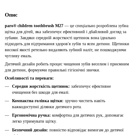
Опис
paro® children toothbrush M27
— це спеціально розроблена зубна
щітка для дітей, яка забезпечує ефективний і дбайливий догляд за
зубами. Завдяки середній жорсткості щетинок вона ідеально
підходить для підтримання здоров'я зубів та ясен дитини. Щетинки
високої якості ретельно видаляють зубний наліт, не пошкоджуючи
чутливу емаль.
Дитячий дизайн робить процес чищення зубів веселим і приємним
для дитини, формуючи правильні гігієнічні звички.
Особливості та переваги:
Середня жорсткість щетинок:
забезпечує ефективне
очищення без шкоди для емалі.
Компактна голівка щітки:
зручно чистить навіть
важкодоступні ділянки дитячого рота.
Ергономічна ручка:
комфортна для дитячих рук, допомагає
легко утримувати щітку.
Безпечний дизайн:
повністю відповідає вимогам до дитячої