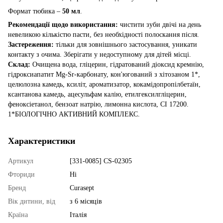
Формат тюбика –
50 мл
.
Рекомендації щодо використання:
чистити зуби двічі на день
невеликою кількістю пасти, без необхідності полоскання після.
Застереження:
тільки для зовнішнього застосування, уникати
контакту з очима. Зберігати у недоступному для дітей місці.
Склад:
Очищена вода, гліцерин, гідратований діоксид кремнію,
гідроксиапатит Mg-Sr-карбонату, кон'югований з хітозаном 1*,
целюлозна камедь, ксиліт, ароматизатор, кокамідопропілбетаїн,
ксантанова камедь, ацесульфам калію, етилгексилгліцерин,
феноксіетанол, бензоат натрію, лимонна кислота, CI 17200.
1*БІОЛОГІЧНО АКТИВНИЙ КОМПЛЕКС.
Характеристики
Артикул
[331-0085] CS-02305
Фториди
Ні
Бренд
Curasept
Вік дитини, від
з 6 місяців
Країна
Італія