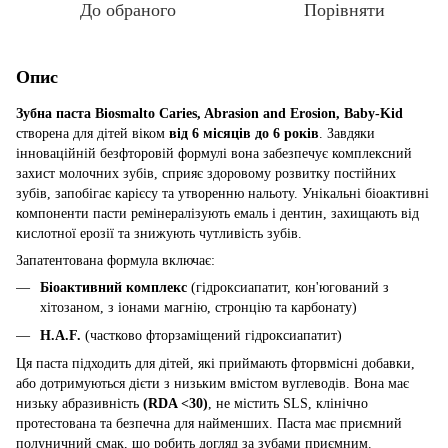
До обраного
Порівняти
Опис
Зубна паста Biosmalto Caries, Abrasion and Erosion, Baby-Kid
створена для дітей віком
від 6 місяців до 6 років
. Завдяки
інноваційній безфторовій формулі вона забезпечує комплексний
захист молочних зубів, сприяє здоровому розвитку постійних
зубів, запобігає карієсу та утворенню нальоту. Унікальні біоактивні
компоненти пасти ремінералізують емаль і дентин, захищають від
кислотної ерозії та знижують чутливість зубів.
Запатентована формула включає:
Біоактивний комплекс
(гідроксиапатит, кон'югований з
хітозаном, з іонами магнію, стронцію та карбонату)
H.A.F.
(частково фторзаміщений гідроксиапатит)
Ця паста підходить для дітей, які приймають фторвмісні добавки,
або дотримуються дієти з низьким вмістом вуглеводів. Вона має
низьку абразивність
(RDA <30)
, не містить SLS, клінічно
протестована та безпечна для найменших. Паста має приємний
полуничний смак, що робить догляд за зубами приємним.