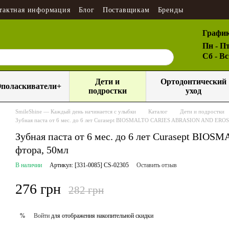
тактная информация
Блог
Поставщикам
Бренды
График
Пн - Пт
Сб - В
Дети и
Ортодонтический
поласкиватели+
подростки
уход
SmileShine — Каждый день начинается с улыбки
Каталог
Дети и подростки
Зубная паста от 6 мес. до 6 лет Curasept BIOSMALTO CARIES ABRASION AND EROSI
Зубная паста от 6 мес. до 6 лет Curasept B
фтора, 50мл
В наличии
Артикул: [331-0085] CS-02305
Оставить отзыв
276 грн
282 грн
Войти
для отображения накопительной скидки
%