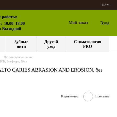
UA
ru
 работы:
Мой заказ
Вход
:
10.00–18.00
с: Выходной
Зубные
Другой
Стоматология
нити
уход
PRO
Детские зубные пасты
ON, без фтора, 50мл
IOSMALTO CARIES ABRASION AND EROSION, без
К сравнению
В желания