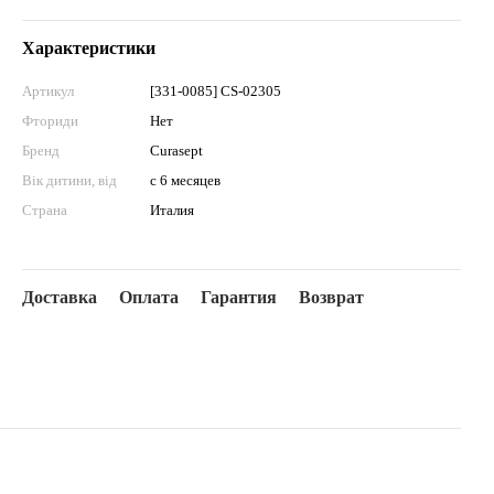
Характеристики
Артикул
[331-0085] CS-02305
Фториди
Нет
Бренд
Curasept
Вік дитини, від
с 6 месяцев
Страна
Италия
Доставка
Оплата
Гарантия
Возврат