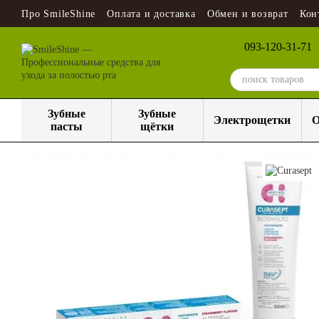
Перейти к основному контенту
Про SmileShine
Оплата и доставка
Обмен и возврат
Кон
093-120-31-71
Зубные
Зубные
Электрощетки
О
пасты
щётки